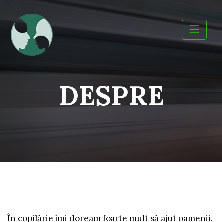
Skip
to
content
DESPRE
În copilărie îmi doream foarte mult să ajut oamenii.