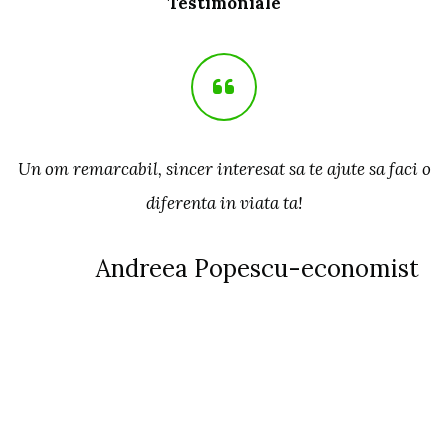
Testimoniale
Un om remarcabil, sincer interesat sa te ajute sa faci o
P
e
diferenta in viata ta!
p
Andreea Popescu-economist
ce
a