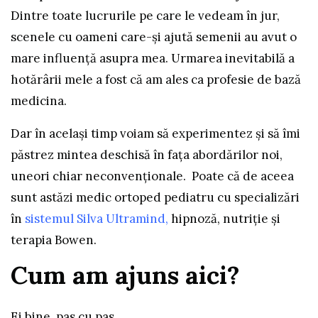
Dintre toate lucrurile pe care le vedeam în jur,
scenele cu oameni care-și ajută semenii au avut o
mare influență asupra mea. Urmarea inevitabilă a
hotărârii mele a fost că am ales ca profesie de bază
medicina.
Dar în același timp voiam să experimentez și să îmi
păstrez mintea deschisă în fața abordărilor noi,
uneori chiar neconvenționale. Poate că de aceea
sunt astăzi medic ortoped pediatru cu specializări
în
sistemul
Silva Ultramind
,
hipnoză, nutriție și
terapia Bowen.
Cum am ajuns aici?
Ei bine, pas cu pas.