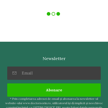
Newsletter
Abonare
* Prin completarea adresei de email şi abonarea la newsletter-ul
website-ului www.doctorsorin.ro, utilizatorul îşi dă implicit şi neechivoc
consimtământul ca OPTIM CHOICE SRL poate folosi datele personale