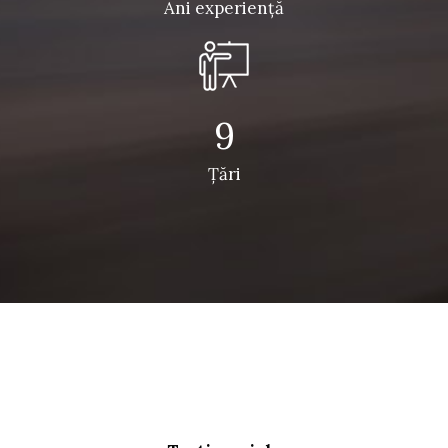
Ani experienţă
9
Ţări