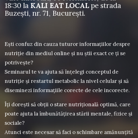
18:30 la
KALI EAT LOCAL
pe strada
Buzești, nr. 71, București.
Ești confuz din cauza tuturor informațiilor despre
nutriție din mediul online și nu știi exact ce ți se
potrivește?
Seminarul te va ajuta să înțelegi conceptul de
nutriție și restartul metabolic la nivel celular și să
diseminezi informațiile corecte de cele incorecte.
Îți dorești să obții o stare nutrițională optimă, care
poate ajuta la îmbunătățirea stării mentale, fizice și
sociale?
Atunci este necesar să faci o schimbare amănunțită