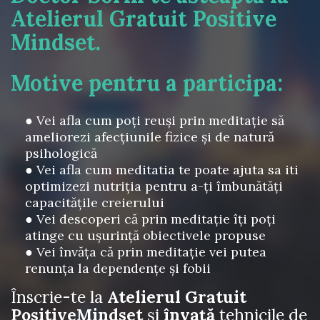
Atelierul Gratuit Positive
Mindset.
Motive pentru a participa:
● Vei afla cum poţi reuşi prin meditaţie să
ameliorezi afecţiunile fizice şi de natură
psihologică
● Vei afla cum meditatia te poate ajuta sa iti
optimizezi nutriţia pentru a-ţi îmbunătăţi
capacităţile creierului
● Vei descoperi că prin meditaţie îţi poţi
atinge cu uşurinţă obiectivele propuse
● Vei învăţa că prin meditaţie vei putea
renunţa la dependenţe şi fobii
Înscrie-te la
Atelierul Gratuit
PositiveMindset
şi
învaţă
tehnicile de