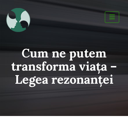
Skip
to
content
Cum ne putem
transforma viața –
Legea rezonanței