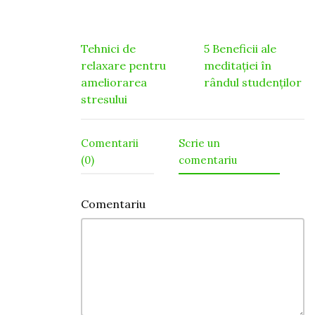
Navigare
Tehnici de
5 Beneficii ale
relaxare pentru
meditației în
în
ameliorarea
rândul studenților
articole
stresului
Comentarii
Scrie un
(0)
comentariu
Comentariu