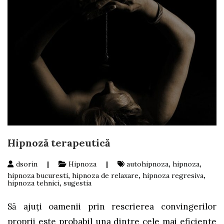
Hipnoză terapeutică
dsorin
|
Hipnoza
|
autohipnoza
,
hipnoza
,
hipnoza bucuresti
,
hipnoza de relaxare
,
hipnoza regresiva
,
hipnoza tehnici
,
sugestia
Să ajuţi oamenii prin rescrierea convingerilor
proprii este probabil una dintre cele mai eficiente