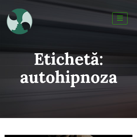
Skip
to
content
Etichetă:
autohipnoza