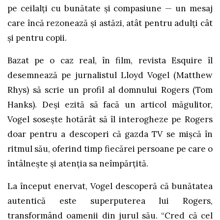
pe ceilalți cu bunătate și compasiune — un mesaj
care încă rezonează și astăzi, atât pentru adulți cât
și pentru copii.
Bazat pe o caz real, în film, revista Esquire îl
desemnează pe jurnalistul Lloyd Vogel (Matthew
Rhys) să scrie un profil al domnului Rogers (Tom
Hanks). Deși ezită să facă un articol măgulitor,
Vogel sosește hotărât să îl interogheze pe Rogers
doar pentru a descoperi că gazda TV se mișcă în
ritmul său, oferind timp fiecărei persoane pe care o
întâlnește și atenția sa neîmpărțită.
La început enervat, Vogel descoperă că bunătatea
autentică este superputerea lui Rogers,
transformând oamenii din jurul său. “Cred că cel