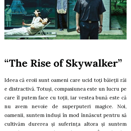
“The Rise of Skywalker”
Ideea că eroii sunt oameni care ucid toți băieții răi
e distractivă. Totuși, compasiunea este un lucru pe
care îl putem face cu toții, iar vestea bună este că
nu avem nevoie de superputeri magice. Noi,
oamenii, suntem induși în mod înnăscut pentru să
cultivăm durerea și suferința altora și suntem