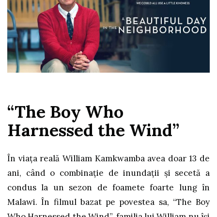
“The Boy Who
Harnessed the Wind”
În viața reală William Kamkwamba avea doar 13 de
ani, când o combinație de inundații și secetă a
condus la un sezon de foamete foarte lung în
Malawi. În filmul bazat pe povestea sa, “The Boy
Who Harnessed the Wind”, familia lui William nu își