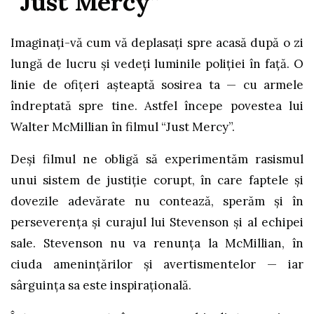
“Just Mercy”
Imaginați-vă cum vă deplasați spre acasă după o zi
lungă de lucru și vedeți luminile poliției în față. O
linie de ofițeri așteaptă sosirea ta — cu armele
îndreptată spre tine. Astfel începe povestea lui
Walter McMillian în filmul “Just Mercy”.
Deși filmul ne obligă să experimentăm rasismul
unui sistem de justiție corupt, în care faptele și
dovezile adevărate nu contează, sperăm și în
perseverența și curajul lui Stevenson și al echipei
sale. Stevenson nu va renunța la McMillian, în
ciuda amenințărilor și avertismentelor — iar
sârguința sa este inspirațională.