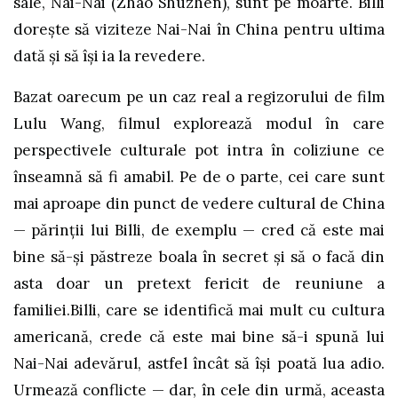
sale, Nai-Nai (Zhao Shuzhen), sunt pe moarte. Billi
dorește să viziteze Nai-Nai în China pentru ultima
dată și să își ia la revedere.
Bazat oarecum pe un caz real a regizorului de film
Lulu Wang, filmul explorează modul în care
perspectivele culturale pot intra în coliziune ce
înseamnă să fi amabil. Pe de o parte, cei care sunt
mai aproape din punct de vedere cultural de China
— părinții lui Billi, de exemplu — cred că este mai
bine să-și păstreze boala în secret și să o facă din
asta doar un pretext fericit de reuniune a
familiei.Billi, care se identifică mai mult cu cultura
americană, crede că este mai bine să-i spună lui
Nai-Nai adevărul, astfel încât să își poată lua adio.
Urmează conflicte — dar, în cele din urmă, aceasta