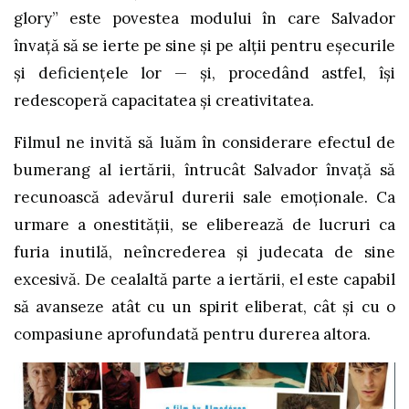
glory” este povestea modului în care Salvador
învață să se ierte pe sine și pe alții pentru eșecurile
și deficiențele lor — și, procedând astfel, își
redescoperă capacitatea și creativitatea.
Filmul ne invită să luăm în considerare efectul de
bumerang al iertării, întrucât Salvador învață să
recunoască adevărul durerii sale emoționale. Ca
urmare a onestității, se eliberează de lucruri ca
furia inutilă, neîncrederea și judecata de sine
excesivă. De cealaltă parte a iertării, el este capabil
să avanseze atât cu un spirit eliberat, cât și cu o
compasiune aprofundată pentru durerea altora.