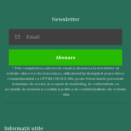
Newsletter
Abonare
* Prin completarea adresei de email şi abonarea la newsletter-ul
website-ului www.doctorsorin.ro, utilizatorul îşi dă implicit şi neechivoc
consimtământul ca OPTIM CHOICE SRL poate folosi datele personale
transmise de acesta, în scopuri de marketing, în conformitate cu
secţiunile de termeni şi condiţii şi politica de confidenţialitate ale website
-ului.
Informaţii utile