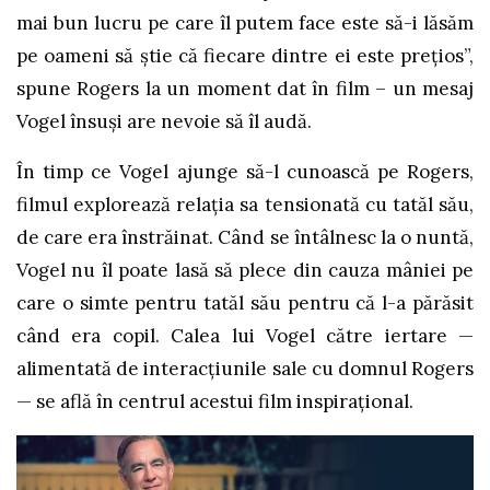
mai bun lucru pe care îl putem face este să-i lăsăm
pe oameni să știe că fiecare dintre ei este prețios”,
spune Rogers la un moment dat în film – un mesaj
Vogel însuși are nevoie să îl audă.
În timp ce Vogel ajunge să-l cunoască pe Rogers,
filmul explorează relația sa tensionată cu tatăl său,
de care era înstrăinat. Când se întâlnesc la o nuntă,
Vogel nu îl poate lasă să plece din cauza mâniei pe
care o simte pentru tatăl său pentru că l-a părăsit
când era copil. Calea lui Vogel către iertare —
alimentată de interacțiunile sale cu domnul Rogers
— se află în centrul acestui film inspirațional.