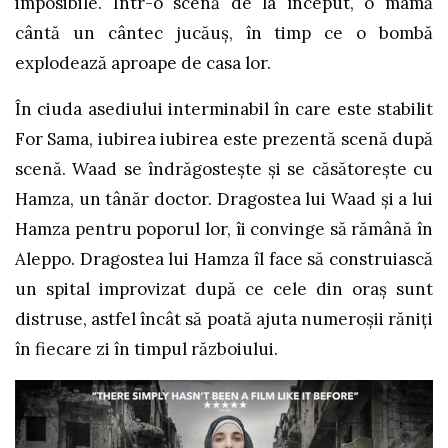
imposibile. Într-o scenă de la început, o mamă
cântă un cântec jucăuș, în timp ce o bombă
explodează aproape de casa lor.
În ciuda asediului interminabil în care este stabilit
For Sama, iubirea iubirea este prezentă scenă după
scenă. Waad se îndrăgostește și se căsătorește cu
Hamza, un tânăr doctor. Dragostea lui Waad și a lui
Hamza pentru poporul lor, îi convinge să rămână în
Aleppo. Dragostea lui Hamza îl face să construiască
un spital improvizat după ce cele din oraș sunt
distruse, astfel încât să poată ajuta numeroșii răniți
în fiecare zi în timpul războiului.