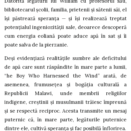
Datorită legăturii lui William cu profesorul său,
bibliotecarul școlii, familia, prietenii și sătenii săi, el
își păstrează speranța — și își realizează treptat
potențialul ingeniozității sale, deoarece descoperă
cum energia eoliană poate aduce apă în sat și îi
poate salva de la pierzanie.
Deși evidențiază realitățile sumbre ale deficitului
de apă care sunt răspândite în mare parte a lumii,
“he Boy Who Harnessed the Wind” arată, de
asemenea, frumusețea și bogăția culturală a
Republicii Malawi, unde membrii religiilor
indigene, creștinii și musulmanii trăiesc împreună
și se respectă reciproc. Acesta transmite un mesaj
puternic că, în mare parte, legăturile puternice
dintre ele, cultivă speranța și fac posibilă înflorirea.