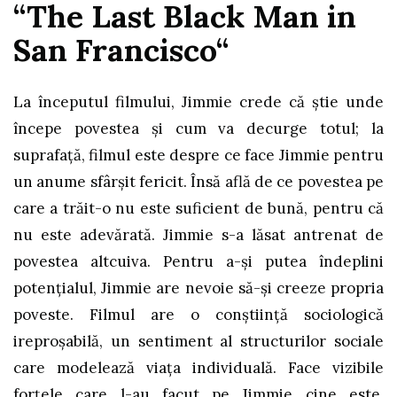
“The Last Black Man in
San Francisco“
La începutul filmului, Jimmie crede că știe unde
începe povestea și cum va decurge totul; la
suprafață, filmul este despre ce face Jimmie pentru
un anume sfârșit fericit. Însă află de ce povestea pe
care a trăit-o nu este suficient de bună, pentru că
nu este adevărată. Jimmie s-a lăsat antrenat de
povestea altcuiva. Pentru a-și putea îndeplini
potențialul, Jimmie are nevoie să-și creeze propria
poveste. Filmul are o conștiință sociologică
ireproșabilă, un sentiment al structurilor sociale
care modelează viața individuală. Face vizibile
forțele care l-au facut pe Jimmie cine este,