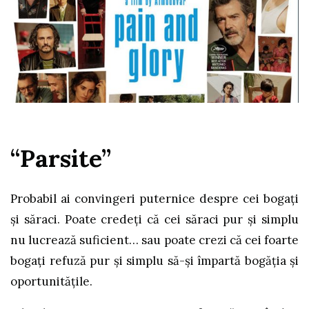
“Parsite”
Probabil ai convingeri puternice despre cei bogați
și săraci. Poate credeți că cei săraci pur și simplu
nu lucrează suficient… sau poate crezi că cei foarte
bogați refuză pur și simplu să-și împartă bogăția și
oportunitățile.