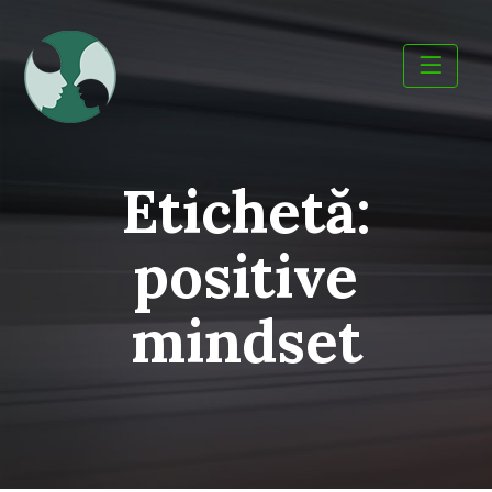
Skip
to
content
Etichetă:
positive
mindset