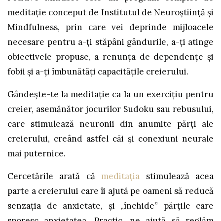
meditație conceput de Institutul de Neuroștiință și
Mindfulness, prin care vei deprinde mijloacele
necesare pentru a-ți stăpâni gândurile, a-ți atinge
obiectivele propuse, a renunța de dependențe și
fobii și a-ți îmbunătăți capacitățile creierului.
Gândește-te la meditație ca la un exercițiu pentru
creier, asemănător jocurilor Sudoku sau rebusului,
care stimulează neuronii din anumite părți ale
creierului, creând astfel căi și conexiuni neurale
mai puternice.
Cercetările arată că
meditația
stimulează acea
parte a creierului care îi ajută pe oameni să reducă
senzația de anxietate, și „închide” părțile care
sporesc anxietatea. Practic, ne ajută să reglăm