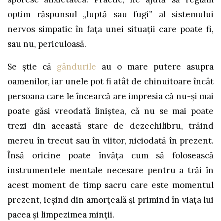
optim răspunsul „luptă sau fugi” al sistemului
nervos simpatic în fața unei situații care poate fi,
sau nu, periculoasă.
Se știe că
gândurile
au o mare putere asupra
oamenilor, iar unele pot fi atât de chinuitoare încât
persoana care le încearcă are impresia că nu-și mai
poate găsi vreodată liniștea, că nu se mai poate
trezi din această stare de dezechilibru, trăind
mereu în trecut sau în viitor, niciodată în prezent.
Însă oricine poate învăța cum să folosească
instrumentele mentale necesare pentru a trăi în
acest moment de timp sacru care este momentul
prezent, ieșind din amorțeală și primind în viața lui
pacea și limpezimea minții.