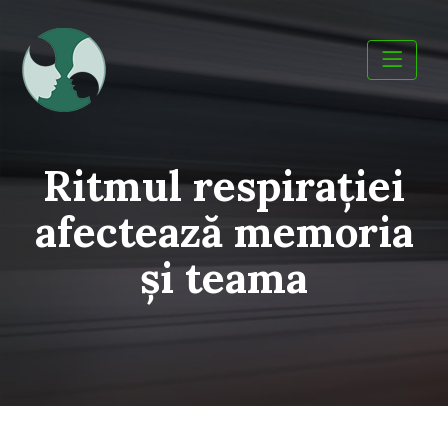
Skip
to
content
Ritmul respiraţiei
afectează memoria
şi teama