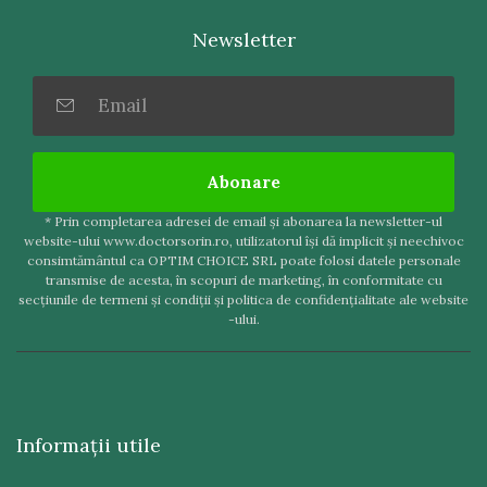
Newsletter
Abonare
* Prin completarea adresei de email şi abonarea la newsletter-ul
website-ului www.doctorsorin.ro, utilizatorul îşi dă implicit şi neechivoc
consimtământul ca OPTIM CHOICE SRL poate folosi datele personale
transmise de acesta, în scopuri de marketing, în conformitate cu
secţiunile de termeni şi condiţii şi politica de confidenţialitate ale website
-ului.
Informaţii utile