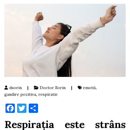
dsorin
|
Doctor Sorin
|
emotii
,
gandire pozitiva
,
respiratie
Facebook
Twitter
Partajează
Respiraţia este strâns