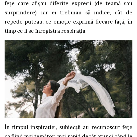
feţe care afişau diferite expresii (de teamă sau
surprindere), iar ei trebuiau să indice, cât de
repede puteau, ce emoţie exprimă fiecare faţă, în
timp ce li se înregistra respiraţia.
În timpul inspiraţiei, subiecţii au recunoscut feţe
ca fiind mai temători mai rapid decât atunci când le