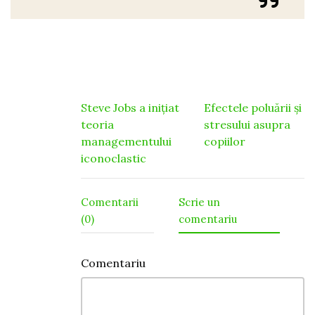
Navigare
Steve Jobs a inițiat
Efectele poluării și
teoria
stresului asupra
în
managementului
copiilor
articole
iconoclastic
Comentarii
Scrie un
(0)
comentariu
Comentariu