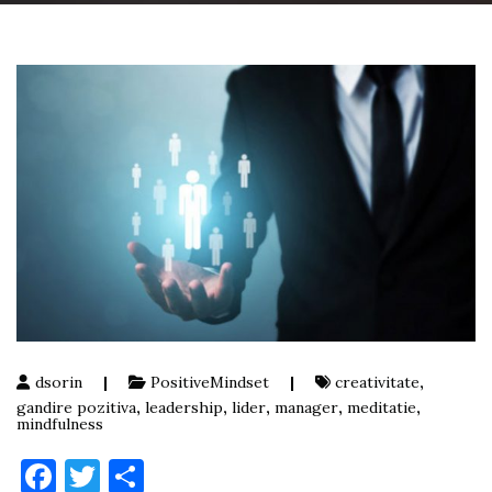
dsorin
|
PositiveMindset
|
creativitate
,
gandire pozitiva
,
leadership
,
lider
,
manager
,
meditatie
,
mindfulness
Facebook
Twitter
Partajează