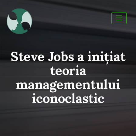
Skip
to
content
Steve Jobs a inițiat
teoria
managementului
iconoclastic