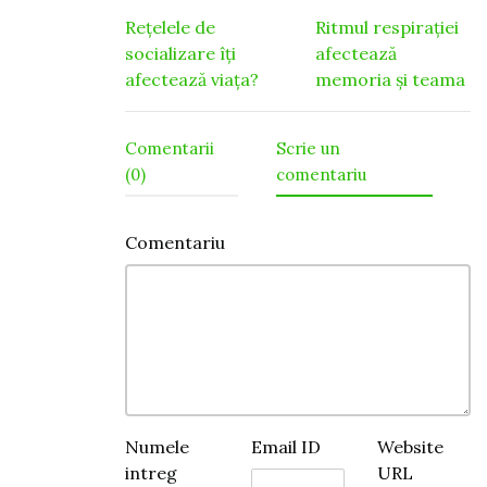
Navigare
Rețelele de
Ritmul respiraţiei
socializare îți
afectează
în
afectează viața?
memoria şi teama
articole
Comentarii
Scrie un
(0)
comentariu
Comentariu
Numele
Email ID
Website
intreg
URL