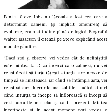
Pentru Steve Jobs nu lăcomia a fost cea care a
determinat oamenii (și implicit omenirea) să
evolueze, era o atitudine plină de logică. Biograful
Walter Isaacson îl citează pe Steve explicând acest
mod de gândire:
“Dacă stai și observi, vei vedea cât de neliniștită
este mintea ta. Dacă încerci să o calmezi, nu vei
reuși decât să înrăutățești situația, are nevoie de
timp să se liniștească, iar când se întâmplă asta, vei
reuși să auzi lucrurile mai subtile – adică atunci
când intuiția ta începe să înflorească și începi să
vezi lucrurile mai clar și să fii prezent. Mintea
încetinește și în acest moment poți vedea o