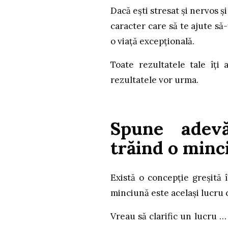
Dacă ești stresat și nervos și
caracter care să te ajute să-ț
o viață excepțională.
Toate rezultatele tale îți 
rezultatele vor urma.
Spune adevă
trăind o minc
Există o concepție greșită
minciună este același lucru c
Vreau să clarific un lucru …