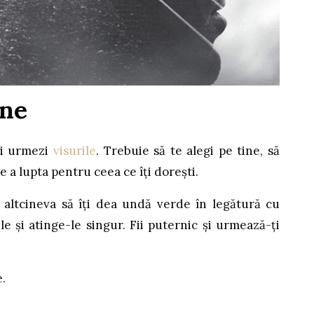
ine
ți urmezi
visurile
. Trebuie să te alegi pe tine, să
de a lupta pentru ceea ce îți dorești.
 altcineva să îți dea undă verde în legătură cu
le și atinge-le singur. Fii puternic și urmează-ți
e.