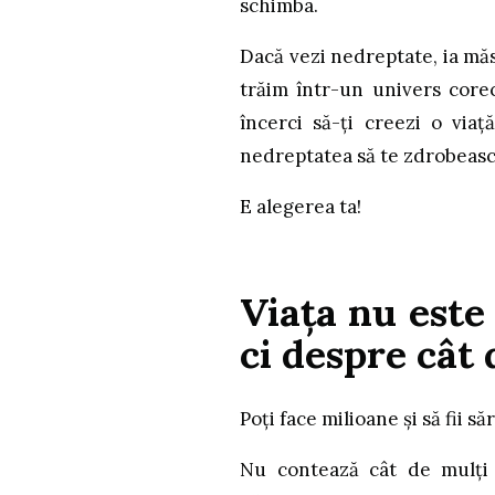
schimba.
Dacă vezi nedreptate, ia mă
trăim într-un univers corec
încerci să-ți creezi o viaț
nedreptatea să te zdrobeasc
E alegerea ta!
Viața nu este
ci despre cât 
Poți face milioane și să fii să
Nu contează cât de mulți 