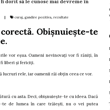
 fi dorit să le cunosc mai devreme în
|
curaj
,
gandire pozitiva
,
rezultate
 corectă. Obișnuiește-te
e.
rile vor eșua. Oameni nevinovați vor fi răniți, în
 liberi și fericiți.
 lucruri rele, iar oamenii răi obțin ceea ce vor.
gătură cu asta. Deci, obișnuiește-te cu ideea. Dacă
u-te de lumea în care trăiești, nu o vei putea