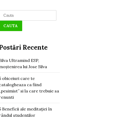
Search
for:
Postări Recente
Silva Ultramind ESP,
moștenirea lui Jose Silva
5 obiceiuri care te
catalogheaza ca fiind
„pesimist” si la care trebuie sa
renunti
5 Beneficii ale meditației în
rândul studenților