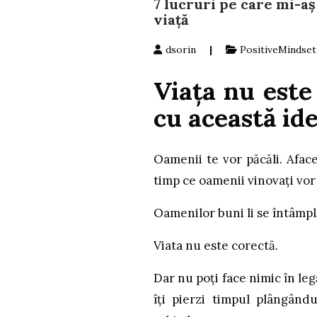
7 lucruri pe care mi-aș
viață
dsorin
|
PositiveMindset
Viața nu este
cu această ide
Oamenii te vor păcăli. Aface
timp ce oamenii vinovați vor fi
Oamenilor buni li se întâmplă
Viata nu este corectă.
Dar nu poți face nimic în le
îți pierzi timpul plângând