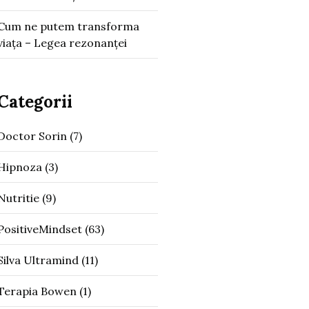
Cum ne putem transforma
viața – Legea rezonanței
Categorii
Doctor Sorin
(7)
Hipnoza
(3)
Nutritie
(9)
PositiveMindset
(63)
Silva Ultramind
(11)
Terapia Bowen
(1)