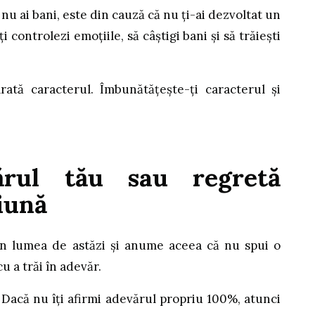
 nu ai bani, este din cauză că nu ți-ai dezvoltat un
i controlezi emoțiile, să câștigi bani și să trăiești
arată caracterul. Îmbunătățește-ți caracterul și
rul tău sau regretă
iună
 în lumea de astăzi și anume aceea că nu spui o
u a trăi în adevăr.
 Dacă nu îți afirmi adevărul propriu 100%, atunci