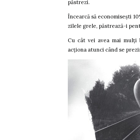
păstrezi.
Încearcă să economisești 10%
zilele grele, păstrează-i pen
Cu cât vei avea mai mulți 
acționa atunci când se prezi