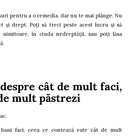
suri pentru a o remedia, dar nu te mai plânge. Nu
t și drept. Poți să treci peste acest lucru și să
ă uimitoare, în ciuda nedreptății, sau poți lăsa
ă.
 despre cât de mult faci,
de mult păstrezi
rac.
bani faci; ceea ce contează este cât de mult