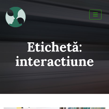
Skip
to
content
Etichetă:
interactiune