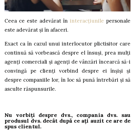
Ceea ce este adevărat în
interacțiunile
personale
este adevărat și în afaceri.
Exact ca în cazul unui interlocutor plictisitor care
continuă să vorbească despre el însuși, prea mulți
agenți comerciali și agenți de vânzări încearcă să-i
convingă pe clienți vorbind despre ei înșiși și
despre companiile lor, în loc să pună întrebări și să
asculte răspunsurile.
Nu vorbiți despre dvs., compania dvs. sau
produsul dvs. decât după ce ați auzit ce are de
spus clientul.