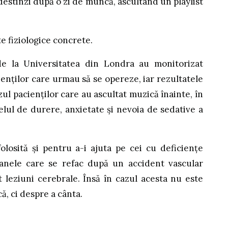
 destinzi după o zi de muncă, ascultând un playlist
e fiziologice concrete.
de la Universitatea din Londra au monitorizat
enților care urmau să se opereze, iar rezultatele
zul pacienților care au ascultat muzică înainte, în
elul de durere, anxietate și nevoia de sedative a
losită și pentru a-i ajuta pe cei cu deficiențe
anele care se refac după un accident vascular
t leziuni cerebrale. Însă în cazul acesta nu este
ă, ci despre a cânta.