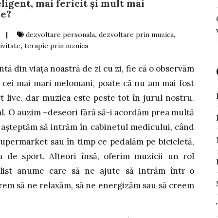
ligent, mai fericit și mult mai
ce?
|
dezvoltare personala
,
dezvoltare prin muzica
,
ivitate
,
terapie prin mzuica
tă din viața noastră de zi cu zi, fie că o observăm
 cei mai mari melomani, poate că nu am mai fost
 live, dar muzica este peste tot în jurul nostru.
al. O auzim –deseori fără să-i acordăm prea multă
e așteptăm să intrăm în cabinetul medicului, când
upermarket sau în timp ce pedalăm pe bicicletă,
a de sport. Alteori însă, oferim muzicii un rol
list anume care să ne ajute să intrăm într-o
rem să ne relaxăm, să ne energizăm sau să creem