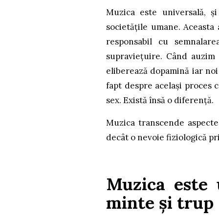
Muzica este universală, și
societățile umane. Aceasta 
responsabil cu semnalare
supraviețuire. Când auzim 
eliberează dopamină iar noi
fapt despre același proces
sex. Există însă o diferență.
Muzica transcende aspectel
decât o nevoie fiziologică pr
Muzica este
minte și trup