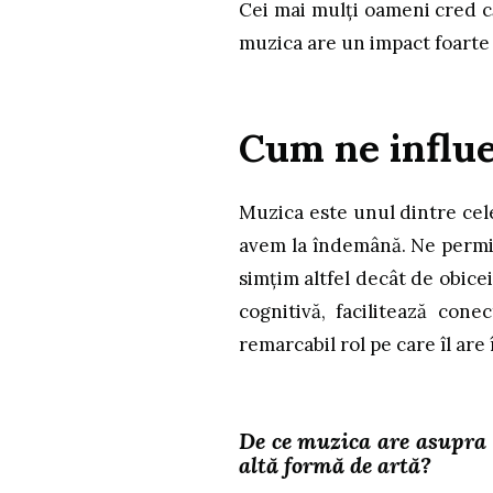
Cei mai mulți oameni cred că
muzica are un impact foarte
Cum ne influ
Muzica este unul dintre cel
avem la îndemână. Ne permit
simțim altfel decât de obice
cognitivă, facilitează con
remarcabil rol pe care îl are 
De ce muzica are asupra 
altă formă de artă?