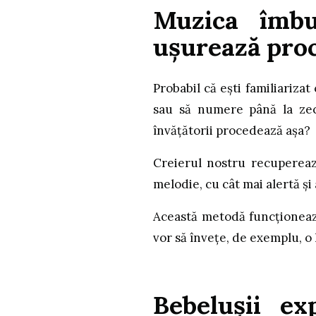
Muzica îmbu
ușurează proc
Probabil că ești familiarizat
sau să numere până la zece
învățătorii procedează așa?
Creierul nostru recuperea
melodie, cu cât mai alertă și
Această metodă funcționează 
vor să învețe, de exemplu, o 
Bebelușii e