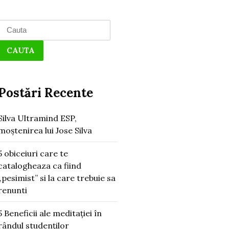
Search
for:
Postări Recente
Silva Ultramind ESP,
moștenirea lui Jose Silva
5 obiceiuri care te
catalogheaza ca fiind
„pesimist” si la care trebuie sa
renunti
5 Beneficii ale meditației în
rândul studenților