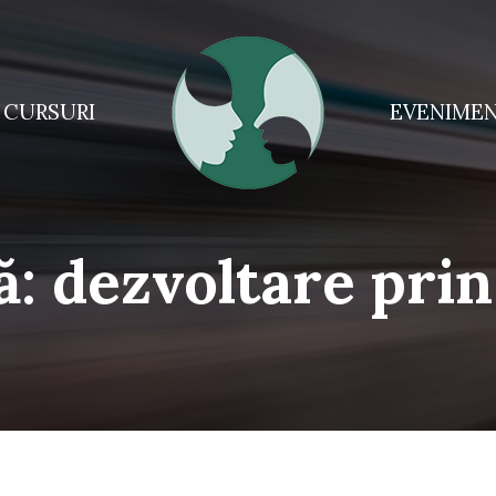
CURSURI
EVENIME
ă:
dezvoltare pri