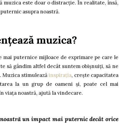
 muzica este doar o distracție. În realitate, însă,
 puternic asupra noastră.
ențează muzica?
e mai puternice mijloace de exprimare pe care le
e să gândim altfel decât suntem obișnuiți, să ne
i. Muzica stimulează
inspirația
, crește capacitatea
ectarea la un grup de oameni și, poate cel mai
în viața noastră, ajută la vindecare.
noastră un impact mai puternic decât orice