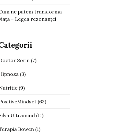
Cum ne putem transforma
viața – Legea rezonanței
Categorii
Doctor Sorin
(7)
Hipnoza
(3)
Nutritie
(9)
PositiveMindset
(63)
Silva Ultramind
(11)
Terapia Bowen
(1)