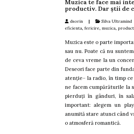
Muzica te face mai inte
productiv. Dar știi de 
dsorin
|
Silva Ultramind
eficienta
,
fericire
,
muzica
,
product
Muzica este o parte importan
sau nu. Poate că nu suntem
de ceva vreme la un concert
Deseori face parte din fund
atenție– la radio, în timp c
ne facem cumpărăturile la s
pierduți în gânduri, în sal
important: alegem un play
anumită stare atunci când v
o atmosferă romantică.