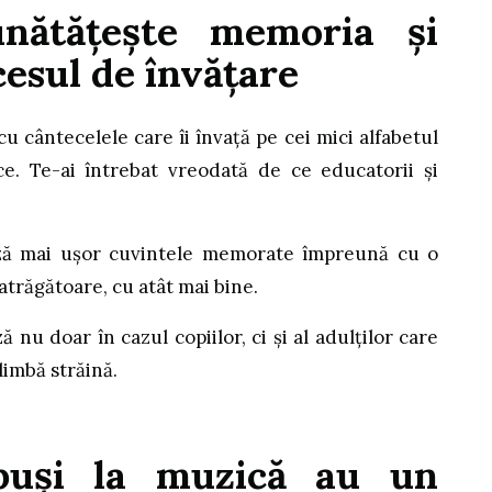
nătățește memoria și
esul de învățare
 cu cântecelele care îi învață pe cei mici alfabetul
. Te-ai întrebat vreodată de ce educatorii și
ză mai ușor cuvintele memorate împreună cu o
 atrăgătoare, cu atât mai bine.
nu doar în cazul copiilor, ci și al adulților care
limbă străină.
xpuși la muzică au un