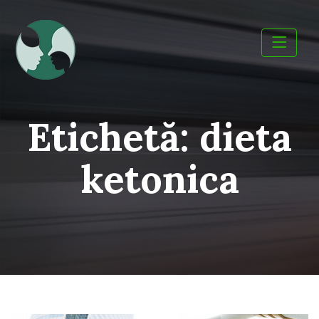
Skip
to
content
Etichetă:
dieta
ketonica