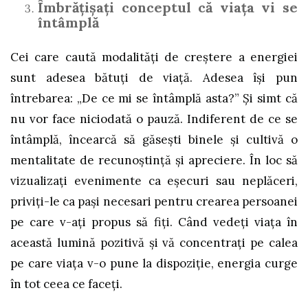
Îmbrățișați conceptul că viața vi se
întâmplă
Cei care caută modalități de creștere a energiei
sunt adesea bătuți de viață. Adesea își pun
întrebarea: „De ce mi se întâmplă asta?” Și simt că
nu vor face niciodată o pauză. Indiferent de ce se
întâmplă, încearcă să găsești binele și cultivă o
mentalitate de recunoștință și apreciere. În loc să
vizualizați evenimente ca eșecuri sau neplăceri,
priviți-le ca pași necesari pentru crearea persoanei
pe care v-ați propus să fiți. Când vedeți viața în
această lumină pozitivă și vă concentrați pe calea
pe care viața v-o pune la dispoziție, energia curge
în tot ceea ce faceți.