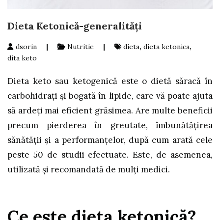
Dieta Ketonică-generalităţi
dsorin
|
Nutritie
|
dieta
,
dieta ketonica
,
dita keto
Dieta keto sau ketogenică este o dietă săracă în
carbohidraţi și bogată în lipide, care vă poate ajuta
să ardeţi mai eficient grăsimea. Are multe beneficii
precum pierderea în greutate, îmbunătăţirea
sănătăţii și a performanțelor, după cum arată cele
peste 50 de studii efectuate. Este, de asemenea,
utilizată şi recomandată de mulţi medici.
Ce este dieta ketonică?