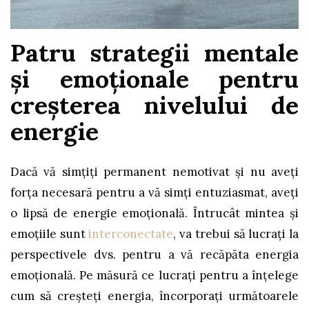
Patru strategii mentale
și emoționale pentru
creșterea nivelului de
energie
Dacă vă simțiți permanent nemotivat și nu aveți
forța necesară pentru a vă simți entuziasmat, aveți
o lipsă de energie emoțională. Întrucât mintea și
emoțiile sunt
interconectate
, va trebui să lucrați la
perspectivele dvs. pentru a vă recăpăta energia
emoțională. Pe măsură ce lucrați pentru a înțelege
cum să creșteți energia, încorporați următoarele