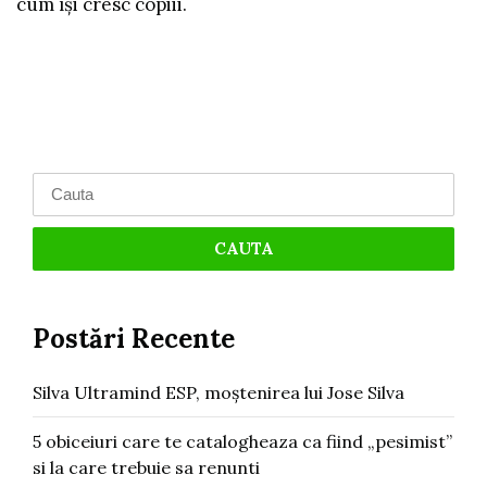
cum își cresc copiii.
Search
for:
Postări Recente
Silva Ultramind ESP, moștenirea lui Jose Silva
5 obiceiuri care te catalogheaza ca fiind „pesimist”
si la care trebuie sa renunti