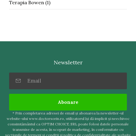
Terapia Bowen
(1)
Newsletter
Abonare
* Prin completarea adresei de email şi abonarea la newsletter-ul
website-ului www.doctorsorin.ro, utilizatorul îşi dă implicit şi neechivoc
consimtământul ca OPTIM CHOICE SRL poate folosi datele personale
transmise de acesta, în scopuri de marketing, în conformitate cu
secţiunile de termeni şi condiţii şi politica de confidenţialitate ale website