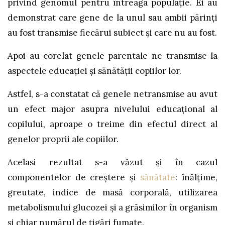
privind genomul pentru întreaga populație. Ei au
demonstrat care gene de la unul sau ambii părinţi
au fost transmise fiecărui subiect și care nu au fost.
Apoi au corelat genele parentale ne-transmise la
aspectele educației și sănătății copiilor lor.
Astfel, s-a constatat că genele netransmise au avut
un efect major asupra nivelului educațional al
copilului, aproape o treime din efectul direct al
genelor proprii ale copiilor.
Acelasi rezultat s-a văzut şi în cazul
componentelor de creștere și
sănătate
: înălțime,
greutate, indice de masă corporală, utilizarea
metabolismului glucozei și a grăsimilor în organism
și chiar numărul de țigări fumate.