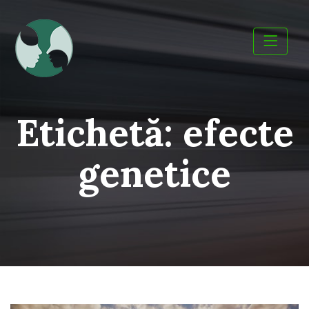
Skip
to
content
Etichetă:
efecte
genetice