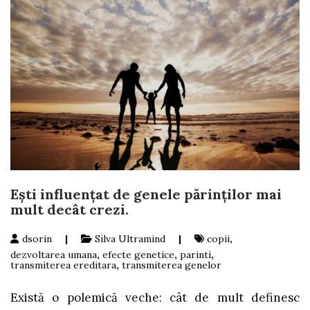
Eşti influenţat de genele părinţilor mai
mult decât crezi.
dsorin
|
Silva Ultramind
|
copii
,
dezvoltarea umana
,
efecte genetice
,
parinti
,
transmiterea ereditara
,
transmiterea genelor
Există o polemică veche: cât de mult definesc