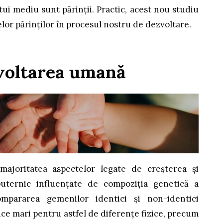
tui mediu sunt părinții. Practic, acest nou studiu
or părinților în procesul nostru de dezvoltare.
zvoltarea umană
majoritatea aspectelor legate de creșterea și
uternic influențate de compoziția genetică a
ompararea gemenilor identici și non-identici
e mari pentru astfel de diferențe fizice, precum