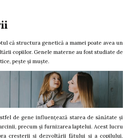
ii
tul că structura genetică a mamei poate avea un
tării copiilor. Genele materne au fost studiate de
tice, pește și muște.
astfel de gene influențează starea de sănătate și
arcinii, precum și furnizarea laptelui. Acest lucru
 creșterii și dezvoltării fătului și a copilului.