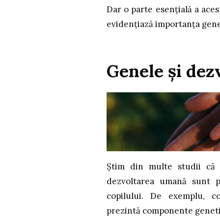
Dar o parte esențială a aces
evidențiază importanța genel
Genele și de
Știm din multe studii că 
dezvoltarea umană sunt p
copilului. De exemplu, c
prezintă componente genetic