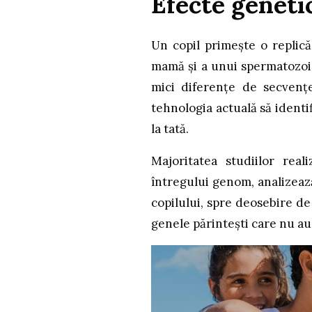
Efecte genetic
Un copil primește o replică
mamă și a unui spermatozoid
mici diferențe de secvențe
tehnologia actuală să identi
la tată.
Majoritatea studiilor real
întregului genom, analizeaz
copilului, spre deosebire d
genele părintești care nu au