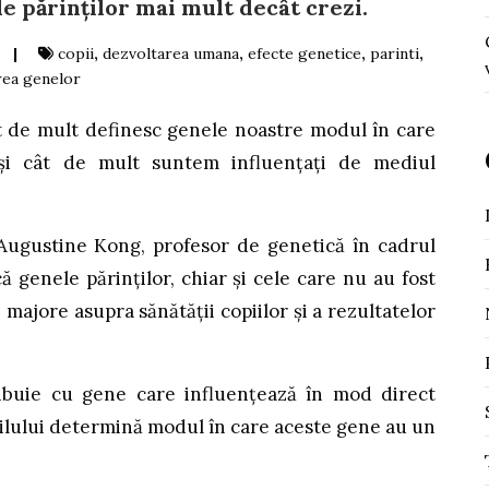
le părinţilor mai mult decât crezi.
|
copii
,
dezvoltarea umana
,
efecte genetice
,
parinti
,
rea genelor
t de mult definesc genele noastre modul în care
și cât de mult suntem influențați de mediul
Augustine Kong, profesor de genetică în cadrul
că genele părinților, chiar și cele care nu au fost
 majore asupra sănătății copiilor și a rezultatelor
ribuie cu gene care influențează în mod direct
pilului determină modul în care aceste gene au un