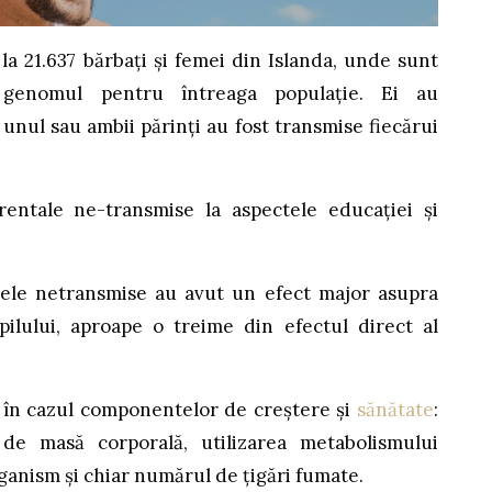
 la 21.637 bărbați și femei din Islanda, unde sunt
d genomul pentru întreaga populație. Ei au
unul sau ambii părinţi au fost transmise fiecărui
entale ne-transmise la aspectele educației și
enele netransmise au avut un efect major asupra
pilului, aproape o treime din efectul direct al
şi în cazul componentelor de creștere și
sănătate
:
 de masă corporală, utilizarea metabolismului
rganism și chiar numărul de țigări fumate.