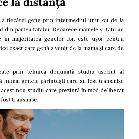
e la distanță
 a fiecărei gene prin intermediul unui ou de la
 din partea tatălui. Deoarece mamele și tații au
 în majoritatea genelor lor, este ușor pentru
fice exact care genă a venit de la mama și care de
izate prin tehnica denumită studiu asociat al
ă numai genele părintești care au fost transmise
e acest nou studiu care prezintă în mod deliberat
 fost transmise.