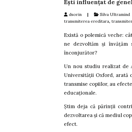
Eşti influenţat de gene
dsorin
|
Silva Ultramind
transmiterea ereditara
,
transmite
Există o polemică veche: câ
ne dezvoltăm și învățăm 
înconjurător?
Un nou studiu realizat de 
Universităţii Oxford, arată 
transmise copiilor, au efecte
educaționale.
Știm deja că părinții cont
dezvoltarea și că mediul co
efect.