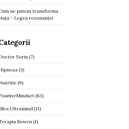
Cum ne putem transforma
viața – Legea rezonanței
Categorii
Doctor Sorin
(7)
Hipnoza
(3)
Nutritie
(9)
PositiveMindset
(63)
Silva Ultramind
(11)
Terapia Bowen
(1)