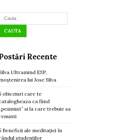
Search
for:
Postări Recente
Silva Ultramind ESP,
moștenirea lui Jose Silva
5 obiceiuri care te
catalogheaza ca fiind
„pesimist” si la care trebuie sa
renunti
5 Beneficii ale meditației în
rândul studenților