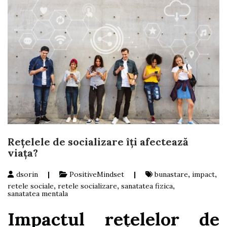
Rețelele de socializare îți afectează
viața?
dsorin
|
PositiveMindset
|
bunastare
,
impact
,
retele sociale
,
retele socializare
,
sanatatea fizica
,
sanatatea mentala
Impactul rețelelor de