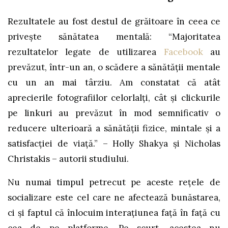
Rezultatele au fost destul de grăitoare în ceea ce
privește sănătatea mentală: “Majoritatea
rezultatelor legate de utilizarea
Facebook
au
prevăzut, într-un an, o scădere a sănătății mentale
cu un an mai târziu. Am constatat că atât
aprecierile fotografiilor celorlalți, cât și clickurile
pe linkuri au prevăzut în mod semnificativ o
reducere ulterioară a sănătății fizice, mintale și a
satisfacției de viață.” – Holly Shakya și Nicholas
Christakis – autorii studiului.
Nu numai timpul petrecut pe aceste rețele de
socializare este cel care ne afectează bunăstarea,
ci și faptul că înlocuim interațiunea față în față cu
cea de pe platforme. Pe scurt, acestea nu