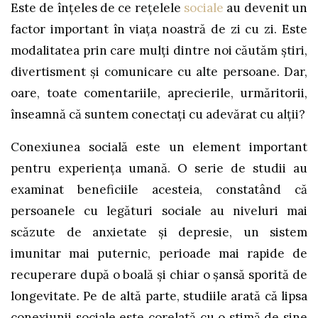
Este de înțeles de ce rețelele
sociale
au devenit un
factor important în viața noastră de zi cu zi. Este
modalitatea prin care mulți dintre noi căutăm știri,
divertisment și comunicare cu alte persoane. Dar,
oare, toate comentariile, aprecierile, urmăritorii,
înseamnă că suntem conectați cu adevărat cu alții?
Conexiunea socială este un element important
pentru experiența umană. O serie de studii au
examinat beneficiile acesteia, constatând că
persoanele cu legături sociale au niveluri mai
scăzute de anxietate și depresie, un sistem
imunitar mai puternic, perioade mai rapide de
recuperare după o boală și chiar o șansă sporită de
longevitate. Pe de altă parte, studiile arată că lipsa
conexiunii sociale este corelată cu o stimă de sine