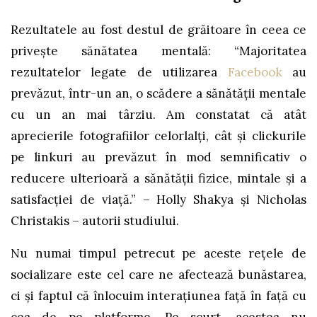
Rezultatele au fost destul de grăitoare în ceea ce
privește sănătatea mentală: “Majoritatea
rezultatelor legate de utilizarea
Facebook
au
prevăzut, într-un an, o scădere a sănătății mentale
cu un an mai târziu. Am constatat că atât
aprecierile fotografiilor celorlalți, cât și clickurile
pe linkuri au prevăzut în mod semnificativ o
reducere ulterioară a sănătății fizice, mintale și a
satisfacției de viață.” – Holly Shakya și Nicholas
Christakis – autorii studiului.
Nu numai timpul petrecut pe aceste rețele de
socializare este cel care ne afectează bunăstarea,
ci și faptul că înlocuim interațiunea față în față cu
cea de pe platforme. Pe scurt, acestea nu