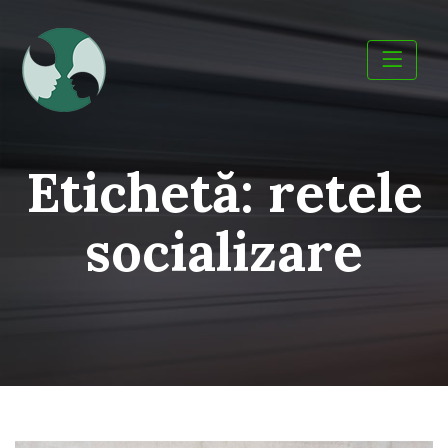
Skip
to
content
Etichetă:
retele
socializare