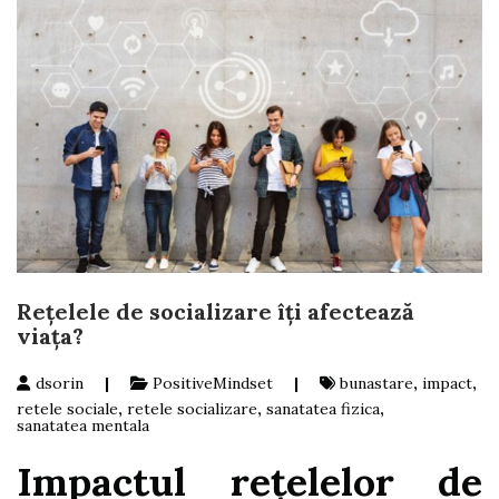
Rețelele de socializare îți afectează
viața?
dsorin
|
PositiveMindset
|
bunastare
,
impact
,
retele sociale
,
retele socializare
,
sanatatea fizica
,
sanatatea mentala
Impactul rețelelor de