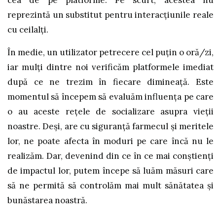
reprezintă un substitut pentru interacțiunile reale
cu ceilalți.
În medie, un utilizator petrecere cel puțin o oră/zi,
iar mulți dintre noi verificăm platformele imediat
după ce ne trezim în fiecare dimineață. Este
momentul să începem să evaluăm influența pe care
o au aceste rețele de socializare asupra vieții
noastre. Deși, are cu siguranță farmecul și meritele
lor, ne poate afecta în moduri pe care încă nu le
realizăm. Dar, devenind din ce în ce mai conștienți
de impactul lor, putem începe să luăm măsuri care
să ne permită să controlăm mai mult sănătatea și
bunăstarea noastră.