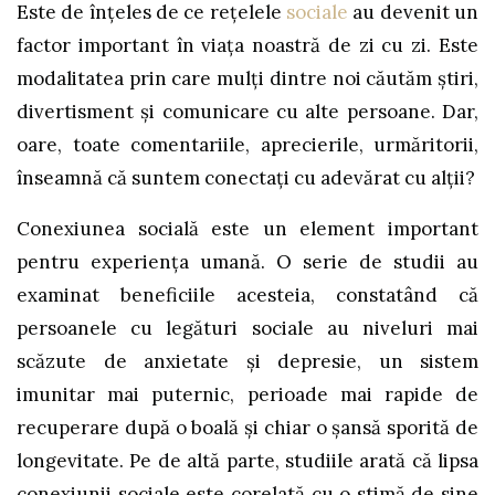
Este de înțeles de ce rețelele
sociale
au devenit un
factor important în viața noastră de zi cu zi. Este
modalitatea prin care mulți dintre noi căutăm știri,
divertisment și comunicare cu alte persoane. Dar,
oare, toate comentariile, aprecierile, urmăritorii,
înseamnă că suntem conectați cu adevărat cu alții?
Conexiunea socială este un element important
pentru experiența umană. O serie de studii au
examinat beneficiile acesteia, constatând că
persoanele cu legături sociale au niveluri mai
scăzute de anxietate și depresie, un sistem
imunitar mai puternic, perioade mai rapide de
recuperare după o boală și chiar o șansă sporită de
longevitate. Pe de altă parte, studiile arată că lipsa
conexiunii sociale este corelată cu o stimă de sine