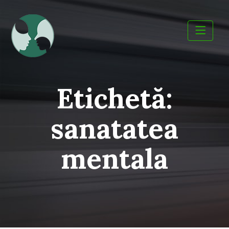
Skip
to
content
Etichetă:
sanatatea
mentala