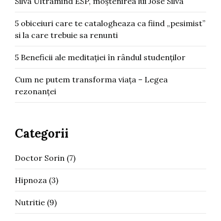
Silva Ultramind ESP, moștenirea lui Jose Silva
5 obiceiuri care te catalogheaza ca fiind „pesimist”
si la care trebuie sa renunti
5 Beneficii ale meditației în rândul studenților
Cum ne putem transforma viața – Legea
rezonanței
Categorii
Doctor Sorin
(7)
Hipnoza
(3)
Nutritie
(9)