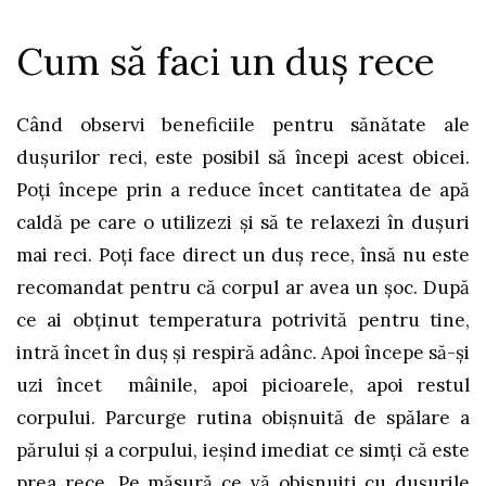
Cum să faci un duș rece
Când observi beneficiile pentru sănătate ale
dușurilor reci, este posibil să începi acest obicei.
Poți începe prin a reduce încet cantitatea de apă
caldă pe care o utilizezi și să te relaxezi în dușuri
mai reci. Poți face direct un duș rece, însă nu este
recomandat pentru că corpul ar avea un șoc. După
ce ai obținut temperatura potrivită pentru tine,
intră încet în duș și respiră adânc. Apoi începe să-și
uzi încet mâinile, apoi picioarele, apoi restul
corpului. Parcurge rutina obișnuită de spălare a
părului și a corpului, ieșind imediat ce simți că este
prea rece. Pe măsură ce vă obișnuiți cu dușurile