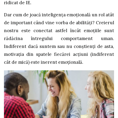
ridicat de IE.
Dar cum de joacă inteligența emoțională un rol atât
de important când vine vorba de abilități? Creierul
nostru este conectat astfel încât emoțiile sunt
rădăcina întregului comportament uman.
Indiferent dacă suntem sau nu conștienți de asta,
motivația din spatele fiecărei acțiuni (indiferent
cât de mică) este inerent emoțională.