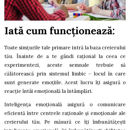
Iată cum funcționează:
Toate simțurile tale primare intră la baza creierului
tău. Înainte de a te gândi rațional la ceea ce
experimentezi, aceste semnale trebuie să
călătorească prin sistemul limbic – locul în care
sunt generate emoțiile. Acest lucru îți asigură o
reacție întâi emoțională la întâmplări.
Inteligența emoțională asigură o comunicare
eficientă între centrele raționale și emoționale ale
creierului tău. Pe măsură ce îți îmbunătățești