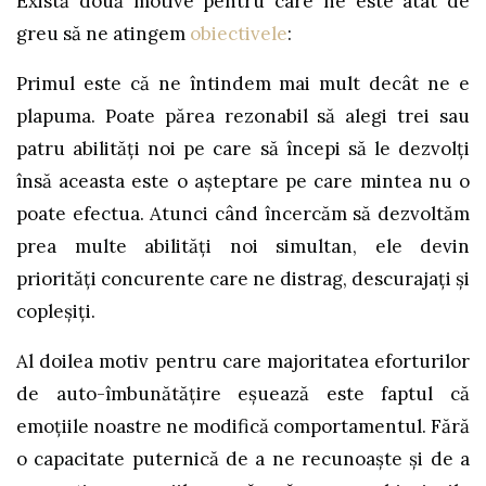
Există două motive pentru care ne este atât de
greu să ne atingem
obiectivele
:
Primul este că ne întindem mai mult decât ne e
plapuma. Poate părea rezonabil să alegi trei sau
patru abilități noi pe care să începi să le dezvolți
însă aceasta este o așteptare pe care mintea nu o
poate efectua. Atunci când încercăm să dezvoltăm
prea multe abilități noi simultan, ele devin
priorități concurente care ne distrag, descurajați și
copleșiți.
Al doilea motiv pentru care majoritatea eforturilor
de auto-îmbunătățire eșuează este faptul că
emoțiile noastre ne modifică comportamentul. Fără
o capacitate puternică de a ne recunoaște și de a