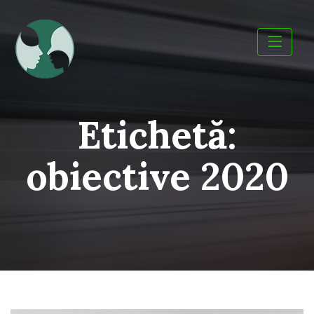
Skip
to
content
Etichetă:
obiective 2020