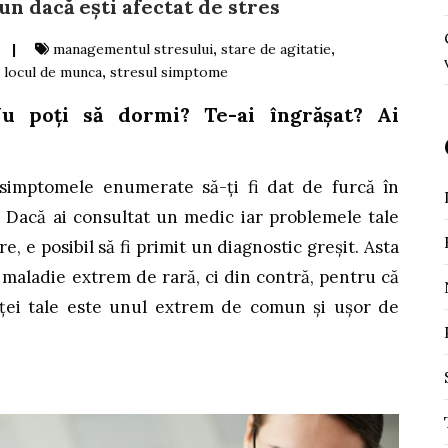
n dacă ești afectat de stres
|
managementul stresului
,
stare de agitatie
,
a locul de munca
,
stresul simptome
u poți să dormi? Te-ai îngrășat? Ai
simptomele enumerate să-ți fi dat de furcă în
i. Dacă ai consultat un medic iar problemele tale
e, e posibil să fi primit un diagnostic greșit. Asta
 maladie extrem de rară, ci din contră, pentru că
nței tale este unul extrem de comun și ușor de