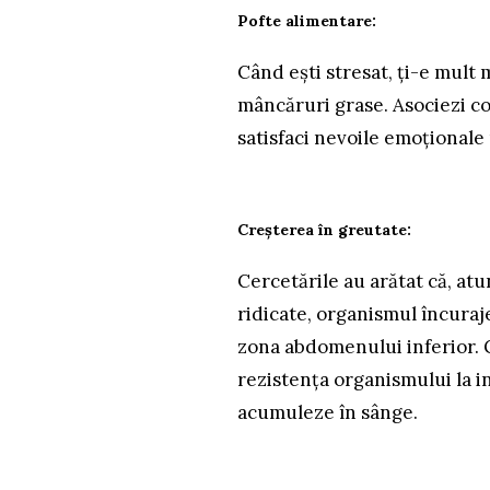
Pofte alimentare
:
Când ești stresat, ți-e mult 
mâncăruri grase. Asociezi co
satisfaci nevoile emoțional
Creșterea în greutate
:
Cercetările au arătat că, atu
ridicate, organismul încuraje
zona abdomenului inferior. G
rezistența organismului la i
acumuleze în sânge.