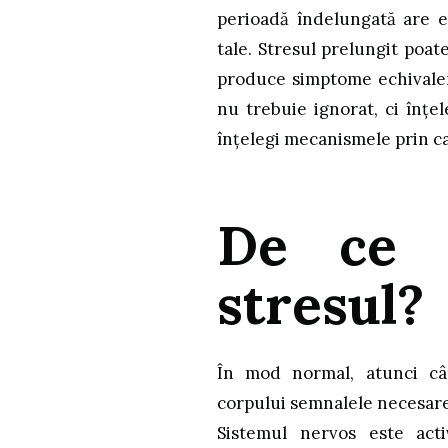
perioadă îndelungată are efe
tale. Stresul prelungit poat
produce simptome echivalent
nu trebuie ignorat, ci înțe
înțelegi mecanismele prin ca
De ce e
stresul?
În mod normal, atunci câ
corpului semnalele necesare 
Sistemul nervos este acti