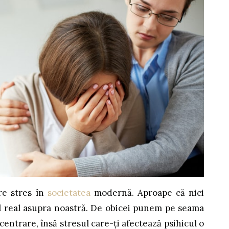
re stres în
societatea
modernă. Aproape că nici
 real asupra noastră. De obicei punem pe seama
centrare, însă stresul care-ți afectează psihicul o