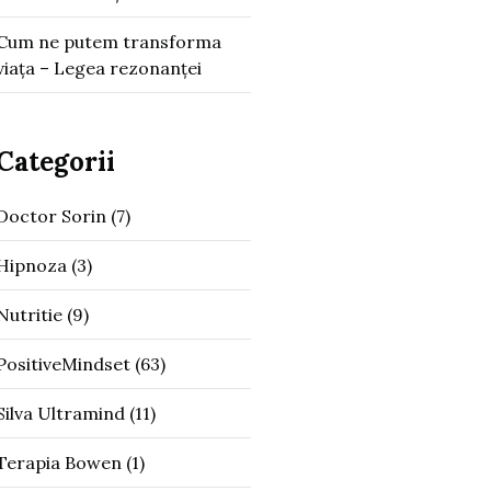
Cum ne putem transforma
viața – Legea rezonanței
Categorii
Doctor Sorin
(7)
Hipnoza
(3)
Nutritie
(9)
PositiveMindset
(63)
Silva Ultramind
(11)
Terapia Bowen
(1)