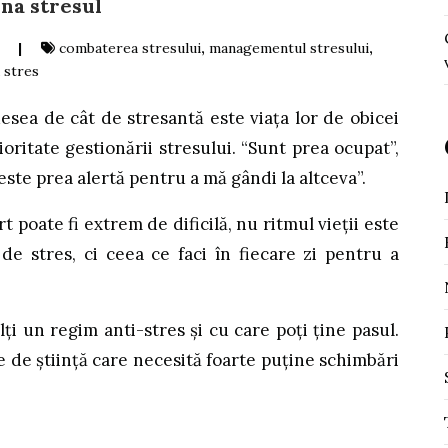
ona stresul
|
combaterea stresului
,
managementul stresului
,
 stres
esea de cât de stresantă este viața lor de obicei
oritate gestionării stresului. “Sunt prea ocupat”,
este prea alertă pentru a mă gândi la altceva”.
rt poate fi extrem de dificilă, nu ritmul vieții este
de stres, ci ceea ce faci în fiecare zi pentru a
lți un regim anti-stres și cu care poți ține pasul.
te de știință care necesită foarte puține schimbări