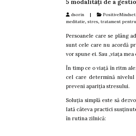
5 modalități de a gesti
dsorin
|
PositiveMindset
meditatie
,
stres
,
tratament pentru
Persoanele care se plâng ad
sunt cele care nu acordă pri
vor spune ei. Sau „viața mea 
În timp ce o viață în ritm ale
cel care determină nivelul 
preveni apariția stresului.
Soluția simplă este să dezvo
Iată câteva practici susținu
în rutina zilnică: