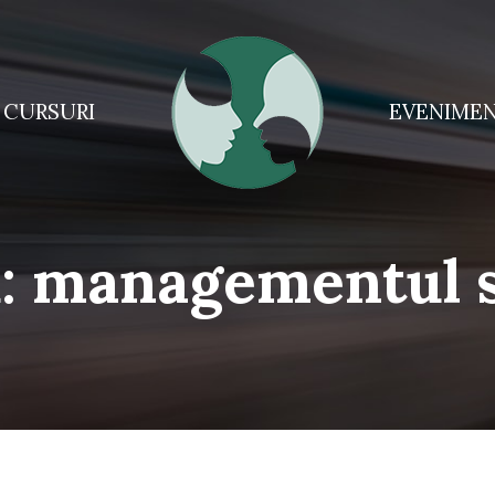
CURSURI
EVENIME
ă:
managementul s