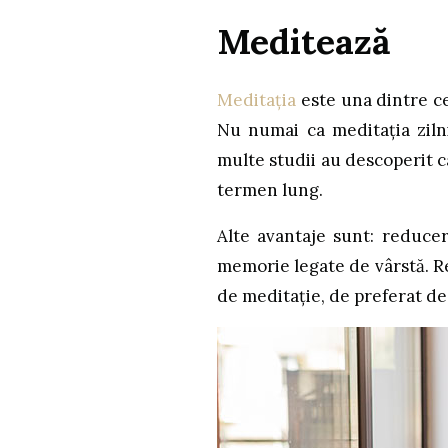
Meditează
Meditația
este una dintre ce
Nu numai ca meditația zilni
multe studii au descoperit c
termen lung.
Alte avantaje sunt: reducer
memorie legate de vârstă. R
de meditație, de preferat de 