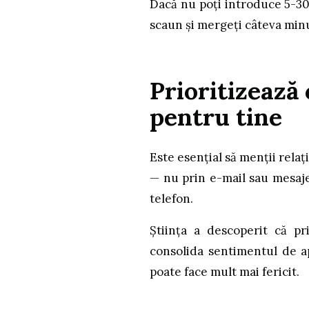
Dacă nu poți introduce 5-30 
scaun și mergeți câteva minu
Prioritizează
pentru tine
Este esențial să menții rela
— nu prin e-mail sau mesaje,
telefon.
Știința a descoperit că pr
consolida sentimentul de ap
poate face mult mai fericit.