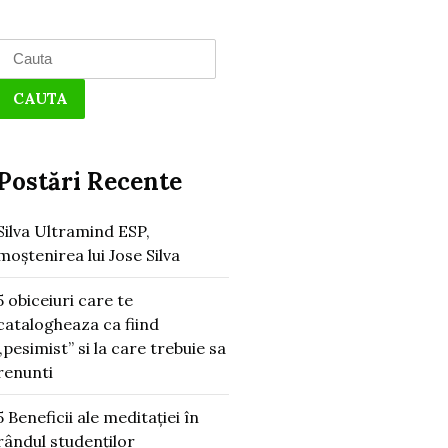
Search
for:
Postări Recente
Silva Ultramind ESP,
moștenirea lui Jose Silva
5 obiceiuri care te
catalogheaza ca fiind
„pesimist” si la care trebuie sa
renunti
5 Beneficii ale meditației în
rândul studenților