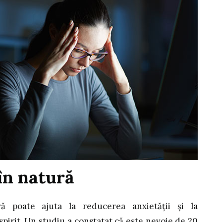
în natură
ă poate ajuta la reducerea anxietății și la
 spirit. Un studiu a constatat că este nevoie de 20