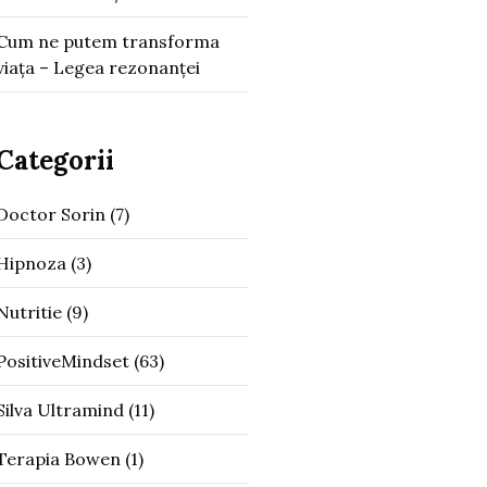
Cum ne putem transforma
viața – Legea rezonanței
Categorii
Doctor Sorin
(7)
Hipnoza
(3)
Nutritie
(9)
PositiveMindset
(63)
Silva Ultramind
(11)
Terapia Bowen
(1)