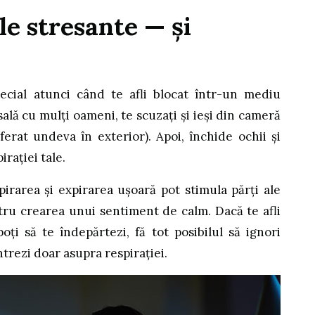
le stresante — și
pecial atunci când te afli blocat într-un mediu
 sală cu mulți oameni, te scuzați și ieși din cameră
erat undeva în exterior). Apoi, închide ochii și
rației tale.
pirarea și expirarea ușoară pot stimula părți ale
tru crearea unui sentiment de calm. Dacă te afli
oți să te îndepărtezi, fă tot posibilul să ignori
ntrezi doar asupra respirației.