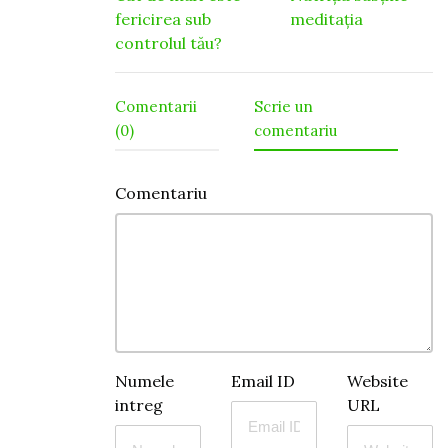
Navigare
fericirea sub
meditația
în
controlul tău?
articole
Comentarii
Scrie un
(0)
comentariu
Comentariu
Numele
Email ID
Website
intreg
URL