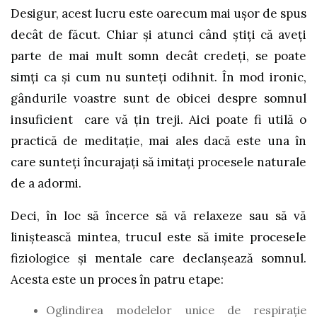
Desigur, acest lucru este oarecum mai ușor de spus
decât de făcut. Chiar și atunci când știți că aveți
parte de mai mult somn decât credeți, se poate
simți ca și cum nu sunteți odihnit. În mod ironic,
gândurile voastre sunt de obicei despre somnul
insuficient care vă țin treji. Aici poate fi utilă o
practică de meditație, mai ales dacă este una în
care sunteți încurajați să imitați procesele naturale
de a adormi.
Deci, în loc să încerce să vă relaxeze sau să vă
liniștească mintea, trucul este să imite procesele
fiziologice și mentale care declanșează somnul.
Acesta este un proces în patru etape:
Oglindirea modelelor unice de respirație