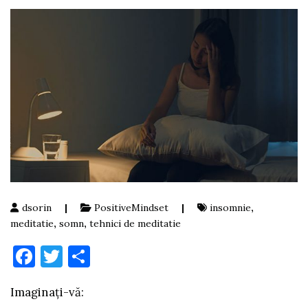
dsorin
|
PositiveMindset
|
insomnie
,
meditatie
,
somn
,
tehnici de meditatie
Facebook
Twitter
Partajează
Imaginați-vă: