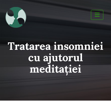
Skip
to
content
Tratarea insomniei
cu ajutorul
meditației