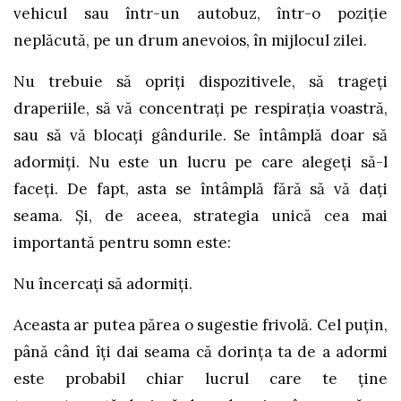
vehicul sau într-un autobuz, într-o poziție
neplăcută, pe un drum anevoios, în mijlocul zilei.
Nu trebuie să opriți dispozitivele, să trageți
draperiile, să vă concentrați pe respirația voastră,
sau să vă blocați gândurile. Se întâmplă doar să
adormiți. Nu este un lucru pe care alegeți să-l
faceți. De fapt, asta se întâmplă fără să vă dați
seama. Și, de aceea, strategia unică cea mai
importantă pentru somn este:
Nu încercați să adormiți.
Aceasta ar putea părea o sugestie frivolă. Cel puțin,
până când îți dai seama că dorința ta de a adormi
este probabil chiar lucrul care te ține