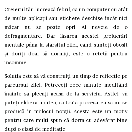
Creierul tău lucrează febril, ca un computer cu atât
de multe aplicații sau etichete deschise încât nici
măcar nu se poate opri. Ai nevoie de o
defragmentare. Dar lăsarea acestei prelucrări
mentale până la sfârșitul zilei, când sunteți obosit
și doriți doar să dormiți, este o rețetă pentru
insomnie.
Soluția este să vă construiți un timp de reflecție pe
parcursul zilei. Petreceți zece minute meditând
înainte să plecați acasă de la serviciu. Astfel, vă
puteți elibera mintea, ca toată procesarea să nu se
producă în mijlocul nopții. Acesta este un motiv
pentru care mulți spun că dorm cu adevărat bine
după o clasă de meditație.