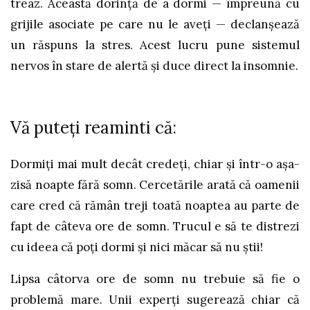
treaz. Această dorință de a dormi — împreună cu
grijile asociate pe care nu le aveți — declanșează
un răspuns la stres. Acest lucru pune sistemul
nervos în stare de alertă și duce direct la insomnie.
Vă puteți reaminti că:
Dormiți mai mult decât credeți, chiar și într-o așa-
zisă noapte fără somn. Cercetările arată că oamenii
care cred că rămân treji toată noaptea au parte de
fapt de câteva ore de somn. Trucul e să te distrezi
cu ideea că poți dormi și nici măcar să nu știi!
Lipsa câtorva ore de somn nu trebuie să fie o
problemă mare. Unii experți sugerează chiar că