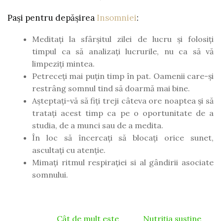
Pași pentru depășirea
Insomniei
:
Meditați la sfârșitul zilei de lucru și folosiți
timpul ca să analizați lucrurile, nu ca să vă
limpeziți mintea.
Petreceți mai puțin timp în pat. Oamenii care-și
restrâng somnul tind să doarmă mai bine.
Așteptați-vă să fiți treji câteva ore noaptea și să
tratați acest timp ca pe o oportunitate de a
studia, de a munci sau de a medita.
În loc să încercați să blocați orice sunet,
ascultați cu atenție.
Mimați ritmul respirației si al gândirii asociate
somnului.
Cât de mult este
Nutriția susține