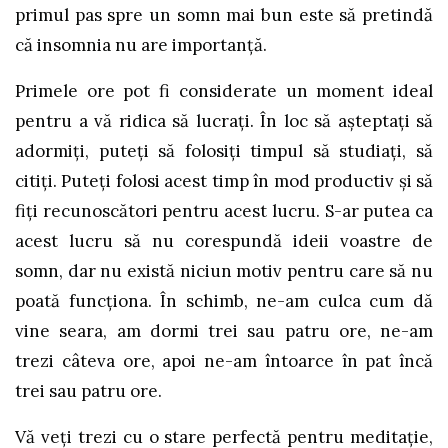
primul pas spre un somn mai bun este să pretindă
că insomnia nu are importanță.
Primele ore pot fi considerate un moment ideal
pentru a vă ridica să lucrați. În loc să așteptați să
adormiți, puteți să folosiți timpul să studiați, să
citiți. Puteți folosi acest timp în mod productiv și să
fiți recunoscători pentru acest lucru. S-ar putea ca
acest lucru să nu corespundă ideii voastre de
somn, dar nu există niciun motiv pentru care să nu
poată funcționa. În schimb, ne-am culca cum dă
vine seara, am dormi trei sau patru ore, ne-am
trezi câteva ore, apoi ne-am întoarce în pat încă
trei sau patru ore.
Vă veți trezi cu o stare perfectă pentru meditație,