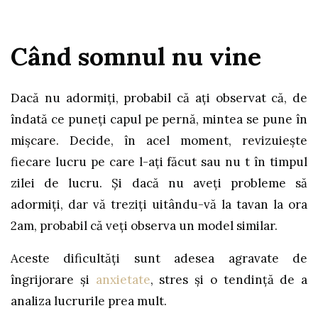
Când somnul nu vine
Dacă nu adormiți, probabil că ați observat că, de
îndată ce puneți capul pe pernă, mintea se pune în
mișcare. Decide, în acel moment, revizuiește
fiecare lucru pe care l-ați făcut sau nu t în timpul
zilei de lucru. Și dacă nu aveți probleme să
adormiți, dar vă treziți uitându-vă la tavan la ora
2am, probabil că veți observa un model similar.
Aceste dificultăți sunt adesea agravate de
îngrijorare și
anxietate
, stres și o tendință de a
analiza lucrurile prea mult.