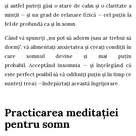
și astfel puteți găsi o stare de calm și o claritate a
minții — și un grad de relaxare fizică — cel puțin la
fel de profundă ca și în somn.
Când vă spuneți „nu pot să adorm (sau ar trebui să
dorm)”, vă alimentați anxietatea și creați condiții în
care somnul devine și mai puțin
probabil. Acceptând insomnia — și înțelegând că
este perfect posibil să vă odihniți puțin și în timp ce
sunteți treaz —îndepărtați această îngrijorare.
Practicarea meditației
pentru somn