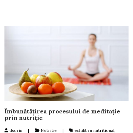
Îmbunătățirea procesului de meditație
prin nutriție
dsorin
|
Nutritie
|
echilibru nutritional
,