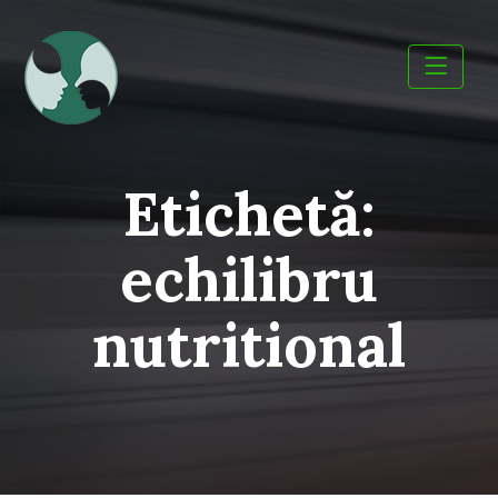
Skip
to
content
Etichetă:
echilibru
nutritional