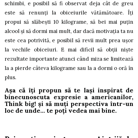
schimbi, e posibil să fi observat deja cât de greu
este să renunți la obiceiurile vătămătoare. Îți
propui să slăbești 10 kilograme, să bei mai puțin
alcool și să dormi mai mult, dar dacă motivația ta nu
este cea potrivită, e posibil să revii mult prea ușor
la vechile obiceiuri. E mai dificil să obții niște
rezultate importante atunci când miza se limitează
la a pierde câteva kilograme sau la a dormi o oră în
plus.
Așa că îți propun să te lași inspirat de
binecunoscuta expresie a americanilor,
Think big! și să muți perspectiva într-un
loc de unde… te poți vedea mai bine.