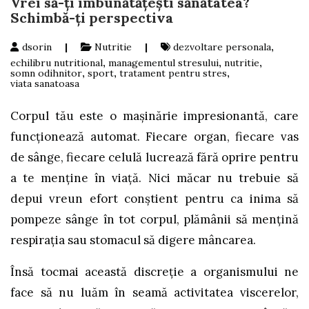
Vrei să-ți îmbunătățești sănătatea?
Schimbă-ți perspectiva
dsorin
|
Nutritie
|
dezvoltare personala
,
echilibru nutritional
,
managementul stresului
,
nutritie
,
somn odihnitor
,
sport
,
tratament pentru stres
,
viata sanatoasa
Corpul tău este o mașinărie impresionantă, care
funcționează automat. Fiecare organ, fiecare vas
de sânge, fiecare celulă lucrează fără oprire pentru
a te menține în viață. Nici măcar nu trebuie să
depui vreun efort conștient pentru ca inima să
pompeze sânge în tot corpul, plămânii să mențină
respirația sau stomacul să digere mâncarea.
Însă tocmai această discreție a organismului ne
face să nu luăm în seamă activitatea viscerelor,