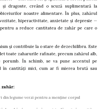
i și dragoste, creând o scuză suplimentară la
iceiurilor noastre alimentare. În plus, zahărul
ozitate, hiperactivitate, anxietate și depresie —
pentru a reduce cantitatea de zahăr pe care o
nism și contribuie la o stare de dezechilibru. Este
let toate zaharurile rafinate, precum zahărul alb,
de porumb. În schimb, se va pune accentul pe
l în cantități mici, cum ar fi mierea brută sau
 zahăr:
ri din legume verzi pentru a menține corpul