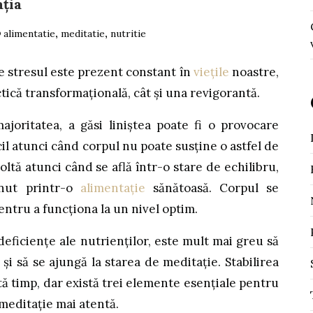
ația
alimentatie
,
meditatie
,
nutritie
e stresul este prezent constant în
viețile
noastre,
ctică transformațională, cât și una revigorantă.
joritatea, a găsi liniștea poate fi o provocare
cil atunci când corpul nu poate susține o astfel de
ltă atunci când se află într-o stare de echilibru,
inut printr-o
alimentație
sănătoasă. Corpul se
entru a funcționa la un nivel optim.
eficiențe ale nutrienților, este mult mai greu să
 și să se ajungă la starea de meditație. Stabilirea
ă timp, dar există trei elemente esențiale pentru
 meditație mai atentă.