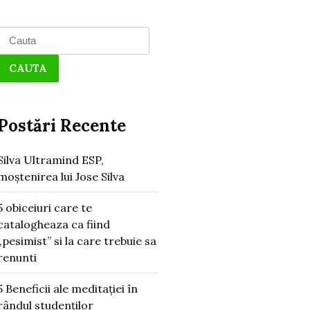
Search
for:
Postări Recente
Silva Ultramind ESP,
moștenirea lui Jose Silva
5 obiceiuri care te
catalogheaza ca fiind
„pesimist” si la care trebuie sa
renunti
5 Beneficii ale meditației în
rândul studenților