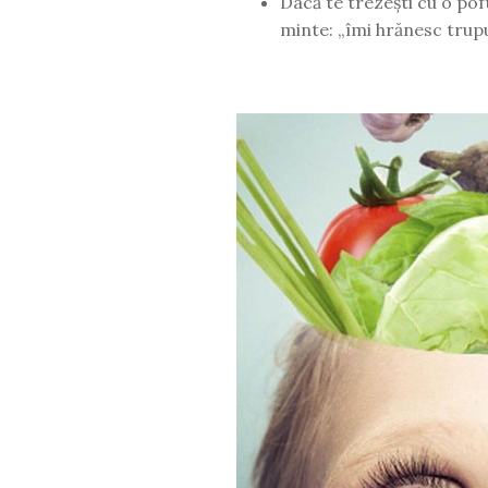
Dacă te trezești cu o poft
minte: „îmi hrănesc trupu