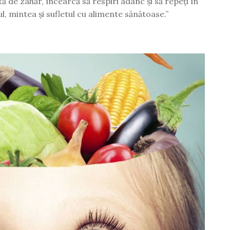
ă de zahăr, încearcă să respiri adânc și să repeți în
l, mintea și sufletul cu alimente sănătoase.”