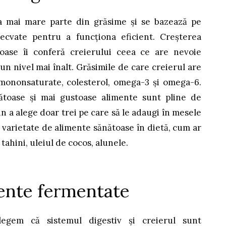
a mai mare parte din grăsime și se bazează pe
ecvate pentru a funcționa eficient. Creșterea
oase îi conferă creierului ceea ce are nevoie
un nivel mai înalt. Grăsimile de care creierul are
 mononsaturate, colesterol, omega-3 și omega-6.
ătoase și mai gustoase alimente sunt pline de
in a alege doar trei pe care să le adaugi în mesele
o varietate de alimente sănătoase în dietă, cum ar
tahini, uleiul de cocos, alunele.
ente fermentate
țelegem că sistemul digestiv și creierul sunt