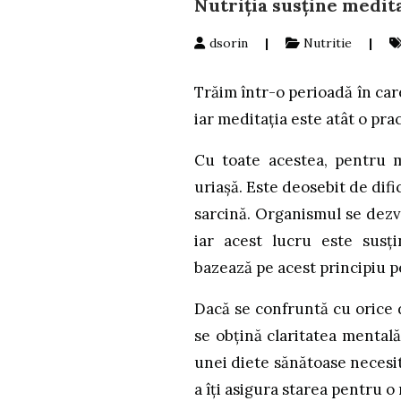
Nutriția susține medit
dsorin
|
Nutritie
|
Trăim într-o perioadă în car
iar meditația este atât o pra
Cu toate acestea, pentru ma
uriașă. Este deosebit de difi
sarcină. Organismul se dezvo
iar acest lucru este susț
bazează pe acest principiu p
Dacă se confruntă cu orice d
se obțină claritatea mentală
unei diete sănătoase necesit
a îți asigura starea pentru o