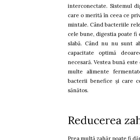
interconectate. Sistemul di
care o merită în ceea ce priv
mintale. Când bacteriile re
cele bune, digestia poate fi
slabă. Când nu nu sunt abs
capacitate optimă deoare
necesară. Vestea bună este 
multe alimente fermentat
bacterii benefice și care c
sănătos.
Reducerea za
Prea multă zahăr poate fi dău