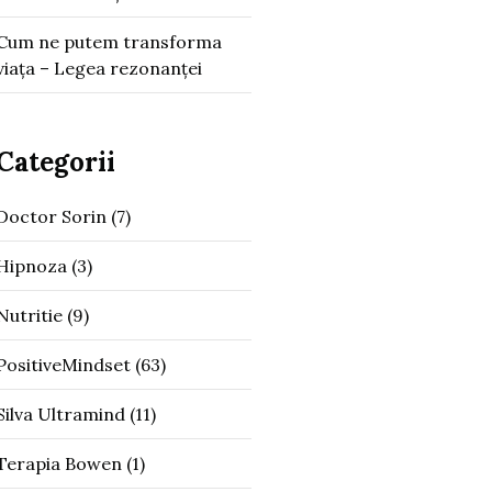
Cum ne putem transforma
viața – Legea rezonanței
Categorii
Doctor Sorin
(7)
Hipnoza
(3)
Nutritie
(9)
PositiveMindset
(63)
Silva Ultramind
(11)
Terapia Bowen
(1)