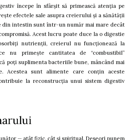
gestiv începe în sfârșit să primească atenția pe
ește efectele sale asupra creierului și a sănătății
le din intestin sunt într-un număr mai mare decât
 compromisă. Acest lucru poate duce la o digestie
orbiți nutrienții, creierul nu funcționează la
ce nu primește cantitatea de “combustibil”
că poți suplimenta bacteriile bune, mâncând mai
e. Acestea sunt alimente care conțin aceste
ontribuie la reconstrucția unui sistem digestiv
harului
nător — atât fizic, cât și spiritual. Deseori punem