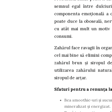
semnul egal între dulciur
componenta emoțională a ob
poate duce la oboseală, nerv
cu atât mai mult un motiv 
consumi.
Zahărul face ravagii în orga
cel mai bine să elimini comp
zahărul brun și siropul 
utilizarea zahărului natura
siropul de arțar.
Sfaturi pentru a renunța la
Bea smoothie-uri și sucu
mineralizat și energizat.