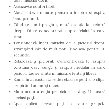
doar mușchii doriți.
Așează-te confortabil.
Alocă câteva minute pentru a inspira și expira
lent, profund.
Când te simti pregătit, mută atenția la piciorul
drept. Să te concentrezi asupra felului în care
simți.
Tensionează încet mușchii de la piciorul drept,
strângând cât de mult poți. Ține așa pentru 10
secunde.
Relaxează-ți piciorul. Concentrează-te asupra
tensiunii care curge și asupra modului în care
piciorul tău se simte în mișcare lentă și liberă.
Rămâi în această stare de relaxare pentru o clipă,
respirând adânc și încet.
Mută acum atenția pe piciorul stâng. Urmează
aceiași pași.
Apoi aplică acești pași la toate grupele