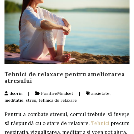
Tehnici de relaxare pentru ameliorarea
stresului
dsorin
|
PositiveMindset
|
anxietate
,
meditatie
,
stres
,
tehnica de relaxare
Pentru a combate stresul, corpul trebuie să învețe
să răspundă cu o stare de relaxare.
Tehnici
precum
respirația, vizualizarea, meditația și yoga pot ajuta.