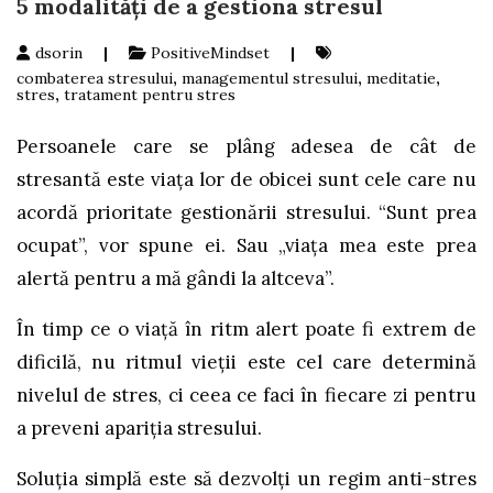
5 modalități de a gestiona stresul
dsorin
|
PositiveMindset
|
combaterea stresului
,
managementul stresului
,
meditatie
,
stres
,
tratament pentru stres
Persoanele care se plâng adesea de cât de
stresantă este viața lor de obicei sunt cele care nu
acordă prioritate gestionării stresului. “Sunt prea
ocupat”, vor spune ei. Sau „viața mea este prea
alertă pentru a mă gândi la altceva”.
În timp ce o viață în ritm alert poate fi extrem de
dificilă, nu ritmul vieții este cel care determină
nivelul de stres, ci ceea ce faci în fiecare zi pentru
a preveni apariția stresului.
Soluția simplă este să dezvolți un regim anti-stres