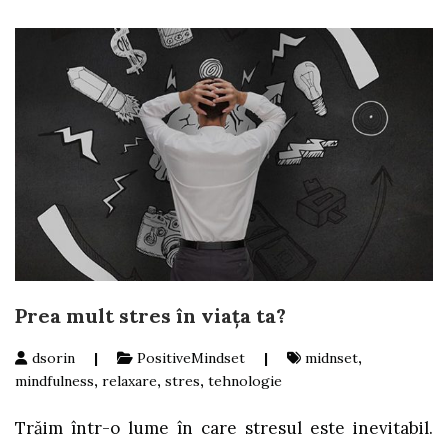
Prea mult stres în viaţa ta?
dsorin
|
PositiveMindset
|
midnset
,
mindfulness
,
relaxare
,
stres
,
tehnologie
Trăim într-o lume în care stresul este inevitabil.