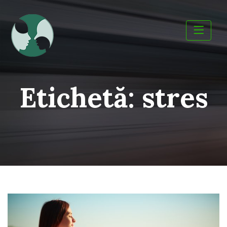
Skip
to
content
Etichetă:
stres