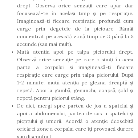
drept. Observă orice senzații care apar dar
focusează-te în același timp și pe respirație.
Imaginează-ți fiecare respirație profundă cum
curge prin degetele de la picioare. Rămâi
concentrat pe această zonă timp de 3 până la 5
secunde (sau mai mult).
Mută atenția apoi pe talpa piciorului drept.
Observă orice senzație pe care o simți în acea
parte a corpului și imaginează-ți fiecare
respirație care curge prin talpa piciorului. După
1-2 minute, mută atenția pe glezna dreaptă și
repetă. Apoi la gambă, genunchi, coapsă, șold și
repetă pentru piciorul stâng.
De aici, mergi spre partea de jos a spatelui și
apoi a abdomenului, partea de sus a spatelui și
pieptului și umerii. Acordă o atenție deosebită
oricărei zone a corpului care îți provoacă durere
sau disconfort.