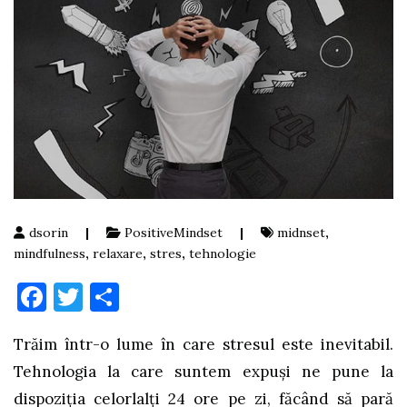
dsorin
|
PositiveMindset
|
midnset
,
mindfulness
,
relaxare
,
stres
,
tehnologie
Facebook
Twitter
Partajează
Trăim într-o lume în care stresul este inevitabil.
Tehnologia la care suntem expuşi ne pune la
dispoziţia celorlalţi 24 ore pe zi, făcând să pară