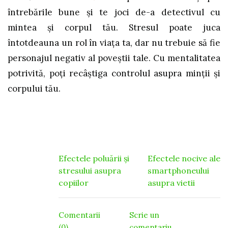
întrebările bune şi te joci de-a detectivul cu
mintea şi corpul tău. Stresul poate juca
întotdeauna un rol în viaţa ta, dar nu trebuie să fie
personajul negativ al poveştii tale. Cu mentalitatea
potrivită, poţi recâştiga controlul asupra minţii şi
corpului tău.
Navigare
Efectele poluării și
Efectele nocive ale
stresului asupra
smartphoneului
în
copiilor
asupra vietii
articole
Comentarii
Scrie un
(0)
comentariu