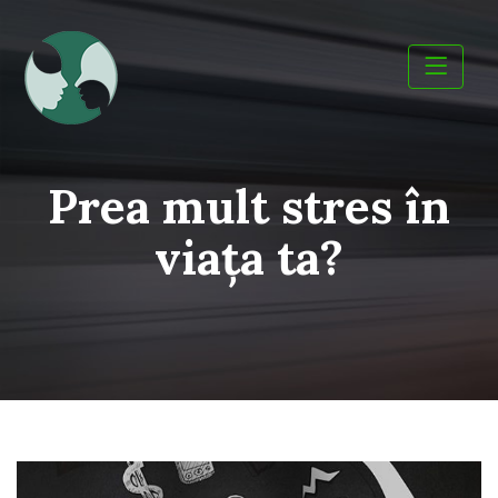
Skip
to
content
Prea mult stres în
viaţa ta?