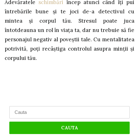
Adevăratele
schimbări
încep atunci când îţi pui
întrebările bune şi te joci de-a detectivul cu
mintea şi corpul tău. Stresul poate juca
întotdeauna un rol în viaţa ta, dar nu trebuie să fie
personajul negativ al poveştii tale. Cu mentalitatea
potrivită, poţi recâştiga controlul asupra minţii şi
corpului tău.
Search
for: