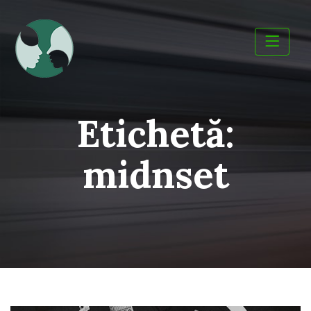
Skip
to
content
Etichetă:
midnset