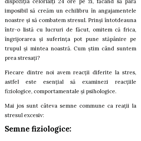
dispoziţia celorlalţi 24 ore pe zi, făcând să pară
imposibil să creăm un echilibru în angajamentele
noastre şi să combatem stresul. Prinşi întotdeauna
într-o listă cu lucruri de făcut, omitem că frica,
îngrijorarea şi suferinţa pot pune stăpânire pe
trupul şi mintea noastră. Cum ştim când suntem
prea stresaţi?
Fiecare dintre noi avem reacţii diferite la stres,
astfel este esenţial să examinezi reacţiile
fiziologice, comportamentale şi psihologice.
Mai jos sunt câteva semne commune ca reaţii la
stresul excesiv:
Semne fiziologice: