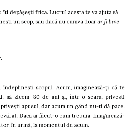
 îți depășești frica. Lucrul acesta te va ajuta să
inești un scop, sau dacă nu cumva doar
ar fi bine
.
i îndeplinești scopul. Acum, imaginează-ți că te
 Ai, să zicem, 80 de ani și, într-o seară, privești
 privești apusul, dar acum un gând nu-ți dă pace.
adevărat. Dacă ai făcut-o cum trebuia. Imaginează-
 viitor, în urmă, la momentul de acum.