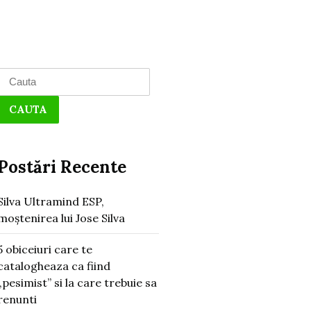
Search
for:
Postări Recente
Silva Ultramind ESP,
moștenirea lui Jose Silva
5 obiceiuri care te
catalogheaza ca fiind
„pesimist” si la care trebuie sa
renunti