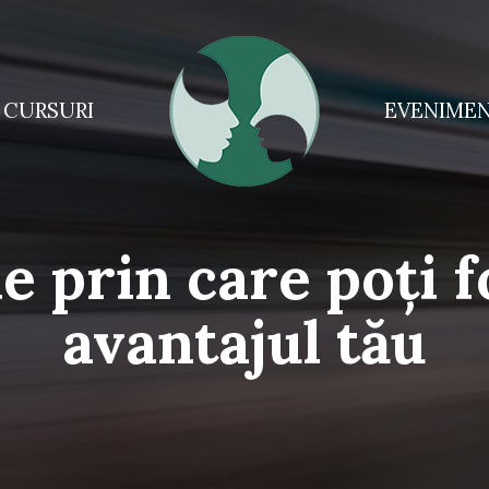
CURSURI
EVENIME
 prin care poți fo
avantajul tău