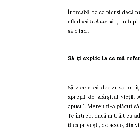
Întreabă-te ce pierzi dacă nu
afli dacă
trebuie
să-ți îndepl
să o faci.
Să-ți explic la ce mă refer
Să zicem că decizi să nu îț
apropii de sfârșitul vieții.
apusul. Mereu ți-a plăcut să
Te întrebi dacă ai trăit cu 
ți că privești, de acolo, din