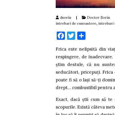
dsorin
|
Doctor Sorin
intrebari de cunoastere
,
intrebari
Facebook
Twitter
Partaje
Frica este nelipsită din vi
respingere, de inadecvare.
știm destule, că nu suntem
seducători, pricepuți. Fric
poate fi să o lași să-ți domin
drept… combustibil pentru a-
Exact, dacă știi cum să te f
scopurile. Există câteva met
în loc să îi permiți să devin