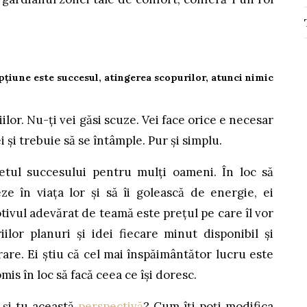
pțiune este succesul, atingerea scopurilor, atunci nimic
iilor. Nu-ți vei găsi scuze. Vei face orice e necesar
i și trebuie să se întâmple. Pur și simplu.
retul succesului pentru mulți oameni. În loc să
eze în viața lor și să îi golească de energie, ei
tivul adevărat de teamă este prețul pe care îl vor
ilor planuri și idei fiecare minut disponibil și
are. Ei știu că cel mai înspăimântător lucru este
mis în loc să facă ceea ce își doresc.
 și tu această
perspectivă
? Cum îți poți modifica