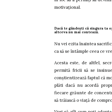
motivațional.
Dacă te gândești că singura ta o
altceva nu mai contează.
Nu vei ezita înaintea sacrific
ca să se întâmple ceea ce vre
Acesta este, de altfel, sec
permită fricii să se insinu
conștientizează faptul că mo
plăti dacă nu acordă propri
fiecare grăunte de concentr
să trăiască o viață de compro
Vrei să afli cum poți adopta