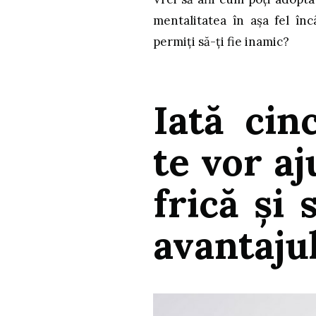
mentalitatea în așa fel încâ
permiți să-ți fie inamic?
Iată cin
te vor aj
frică și 
avantajul