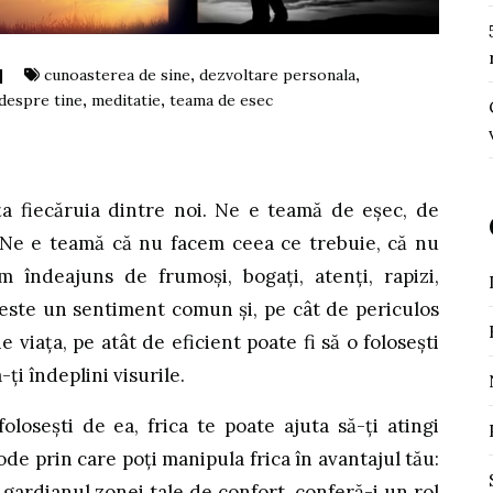
|
cunoasterea de sine
,
dezvoltare personala
,
 despre tine
,
meditatie
,
teama de esec
ază
ața fiecăruia dintre noi. Ne e teamă de eșec, de
 Ne e teamă că nu facem ceea ce trebuie, că nu
 îndeajuns de frumoși, bogați, atenți, rapizi,
a este un sentiment comun și, pe cât de periculos
e viața, pe atât de eficient poate fi să o folosești
ți îndeplini visurile.
olosești de ea, frica te poate ajuta să-ți atingi
ode prin care poți manipula frica în avantajul tău:
ă gardianul zonei tale de confort, conferă-i un rol