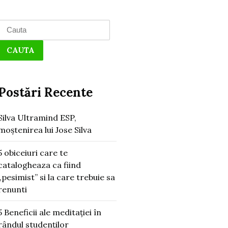
Search
for:
Postări Recente
Silva Ultramind ESP,
moștenirea lui Jose Silva
5 obiceiuri care te
catalogheaza ca fiind
„pesimist” si la care trebuie sa
renunti
5 Beneficii ale meditației în
rândul studenților