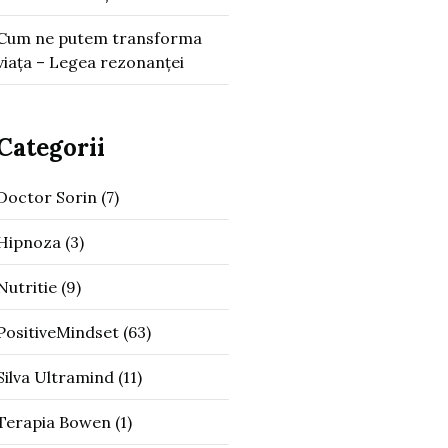
Cum ne putem transforma
viața – Legea rezonanței
Categorii
Doctor Sorin
(7)
Hipnoza
(3)
Nutritie
(9)
PositiveMindset
(63)
Silva Ultramind
(11)
Terapia Bowen
(1)