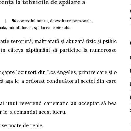
tența la tehnicile de spălare a
|
controlul mintii
,
dezvoltare personala
,
nala
,
midnfulness
,
spalarea creierului
ție teroristă, maltratată și abuzată fizic și psihic
ă în câteva săptămâni să participe la numeroase
 șapte locuitori din Los Angeles, printre care și o
că așa le-a ordonat conducătorul sectei din care
ai unui reverend carismatic au acceptat să bea
or le-a comandat acest lucru.
 se poate de reale.