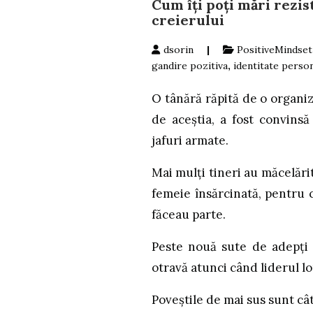
Cum îți poți mări rezis
creierului
dsorin
|
PositiveMindset
gandire pozitiva
,
identitate perso
O tânără răpită de o organiza
de aceștia, a fost convins
jafuri armate.
Mai mulți tineri au măcelărit
femeie însărcinată, pentru 
făceau parte.
Peste nouă sute de adepți 
otravă atunci când liderul l
Poveștile de mai sus sunt cât