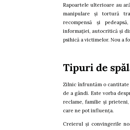
Rapoartele ulterioare au ară
manipulare și tortură tra
recompensă și pedeapsă, 
informației, autocritică și 
psihică a victimelor. Nou a 
Tipuri de spăl
Zilnic înfruntăm o cantitat
de a gândi. Este vorba despre
reclame, familie și priete
care ne pot influența.
Creierul și convingerile no