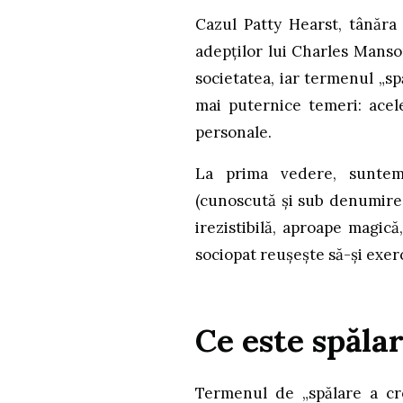
Cazul Patty Hearst, tânăra
adepților lui Charles Manso
societatea, iar termenul „sp
mai puternice temeri: acele
personale.
La prima vedere, sunte
(cunoscută și sub denumir
irezistibilă, aproape magic
sociopat reușește să-și exer
Ce este spăla
Termenul de „spălare a cre