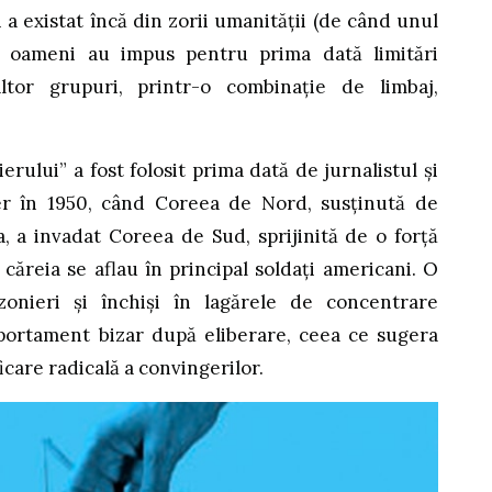
i a existat încă din zorii umanității (de când unul
 oameni au impus pentru prima dată limitări
altor grupuri, printr-o combinație de limbaj,
erului” a fost folosit prima dată de jurnalistul și
r în 1950, când Coreea de Nord, susținută de
 a invadat Coreea de Sud, sprijinită de o forță
 căreia se aflau în principal soldați americani. O
zonieri și închiși în lagărele de concentrare
ortament bizar după eliberare, ceea ce sugera
ficare radicală a convingerilor.