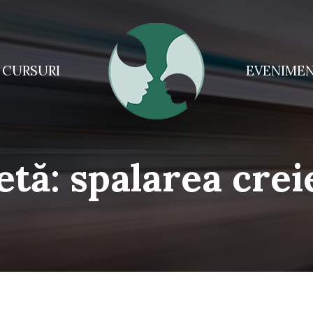
CURSURI
EVENIME
etă:
spalarea crei