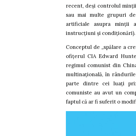
recent, deși controlul minți
sau mai multe grupuri de
artificiale asupra minții 
instrucțiuni și condiționări).
Conceptul de „spălare a crei
ofițerul CIA Edward Hunte
regimul comunist din China,
multinațională, în rândurile
parte dintre cei luați pri
comuniste au avut un comp
faptul că ar fi suferit o modi