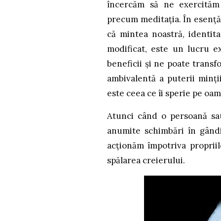
încercăm să ne exercităm
precum meditația. În esență,
că mintea noastră, identita
modificat, este un lucru 
beneficii și ne poate transf
ambivalentă a puterii minți
este ceea ce îi sperie pe oam
Atunci când o persoană s
anumite schimbări în gândi
acționăm împotriva proprii
spălarea creierului.