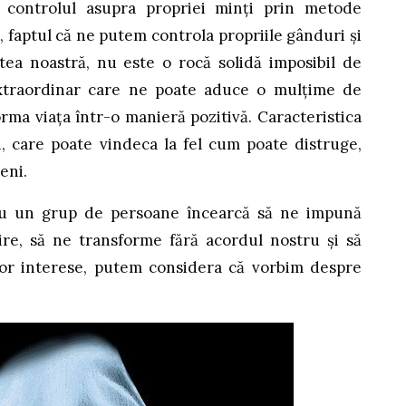
 controlul asupra propriei minți prin metode
 faptul că ne putem controla propriile gânduri și
tea noastră, nu este o rocă solidă imposibil de
extraordinar care ne poate aduce o mulțime de
orma viața într-o manieră pozitivă. Caracteristica
i, care poate vindeca la fel cum poate distruge,
eni.
au un grup de persoane încearcă să ne impună
re, să ne transforme fără acordul nostru și să
lor interese, putem considera că vorbim despre