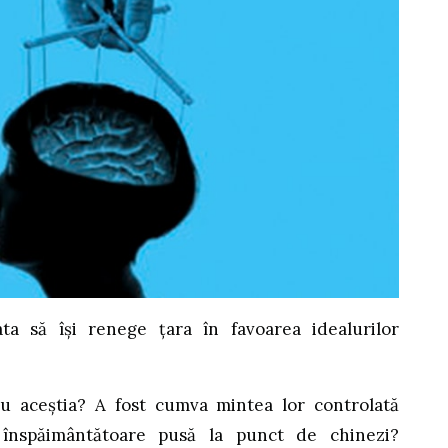
ta să își renege țara în favoarea idealurilor
u aceștia? A fost cumva mintea lor controlată
înspăimântătoare pusă la punct de chinezi?