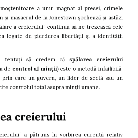
 moștenitoare a unui magnat al presei, crimele
n și masacrul de la Jonestown șochează și astăzi
ălare a creierului” continuă să ne trezească cele
a legate de pierderea libertății și a identității
m tentați să credem că
spălarea creierului
ea de
control al minții
) este o metodă infailibilă,
ă, prin care un guvern, un lider de sectă sau un
cite controlul total asupra minții umane.
rea creierului
ierului” a pătruns în vorbirea curentă relativ