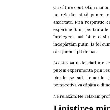
Cu cât ne controlăm mai bin
ne relaxăm și să punem o 
anxietate. Prin respirație c
experimentăm, pentru a le p
înțelegem mai bine o sit
îndepărtăm puțin, la fel cu
să-l ținem lipit de nas.
Acest spațiu de claritate 
putem experimenta prin respi
pierde sensul, temerile ș
perspectiva va căpăta o dime
Ne relaxăm. Ne relaxăm pro
Liniștirea min