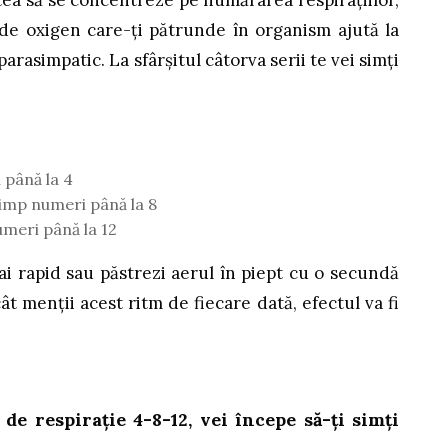
ntea să se concentreze pe numărarea respirațiilor,
de oxigen care-ți pătrunde în organism ajută la
arasimpatic. La sfârșitul câtorva serii te vei simți
 până la 4
timp numeri până la 8
umeri până la 12
ai rapid sau păstrezi aerul în piept cu o secundă
ât menții acest ritm de fiecare dată, efectul va fi
 de respirație 4-8-12, vei începe să-ți simți