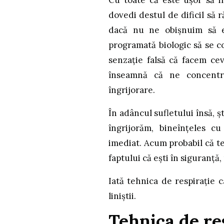
Cu toate că este ușor să i
dovedi destul de dificil s
dacă nu ne obișnuim să e
programată biologic să se c
senzație falsă că facem ce
înseamnă că ne concentr
îngrijorare.
În adâncul sufletului însă, 
îngrijorăm, bineînțeles cu
imediat. Acum probabil că te 
faptului că ești în siguranță
Iată tehnica de respirație 
liniștii.
Tehnica de re