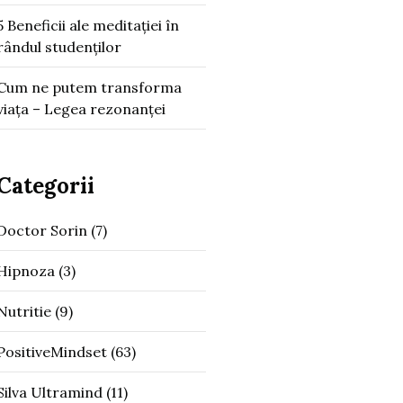
5 Beneficii ale meditației în
rândul studenților
Cum ne putem transforma
viața – Legea rezonanței
Categorii
Doctor Sorin
(7)
Hipnoza
(3)
Nutritie
(9)
PositiveMindset
(63)
Silva Ultramind
(11)