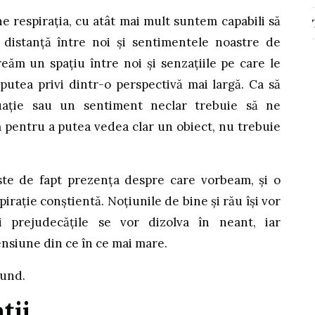
e respirația, cu atât mai mult suntem capabili să
distanță între noi și sentimentele noastre de
reăm un spațiu între noi și senzațiile pe care le
utea privi dintr-o perspectivă mai largă. Ca să
uație sau un sentiment neclar trebuie să ne
m pentru a putea vedea clar un obiect, nu trebuie
este de fapt prezența despre care vorbeam, și o
rație conștientă. Noțiunile de bine și rău își vor
i prejudecățile se vor dizolva în neant, iar
nsiune din ce în ce mai mare.
fund.
ții