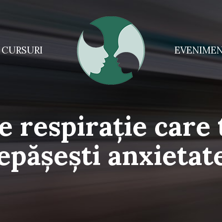
CURSURI
EVENIME
 respirație care 
epășești anxietat