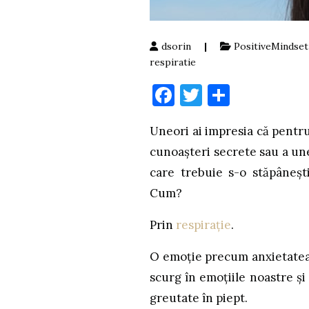
dsorin
|
PositiveMindset
respiratie
Facebook
Twitter
Partaje
Uneori ai impresia că pentru
cunoașteri secrete sau a une
care trebuie s-o stăpâneșt
Cum?
Prin
respirație
.
O emoție precum anxietatea
scurg în emoțiile noastre ș
greutate în piept.