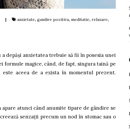
|
anxietate
,
gandire pozitiva
,
meditatie
,
relaxare
,
ază
 a depăși anxietatea trebuie să fii în posesia unei
i formule magice, când, de fapt, singura taină pe
i este aceea de a exista în momentul prezent.
 apare atunci când anumite tipare de gândire se
i creează senzații precum un nod în stomac sau o