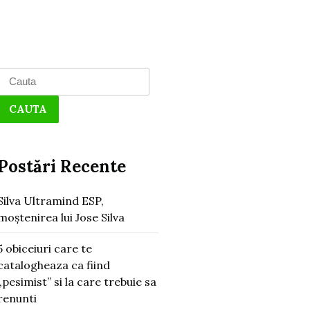
Search
for:
Postări Recente
Silva Ultramind ESP,
moștenirea lui Jose Silva
5 obiceiuri care te
catalogheaza ca fiind
„pesimist” si la care trebuie sa
renunti