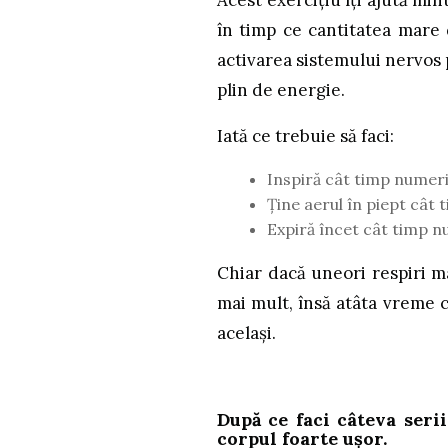
Acest exercițiu îți ajută mi
în timp ce cantitatea mare 
activarea sistemului nervos p
plin de energie.
Iată ce trebuie să faci:
Inspiră cât timp numeri
Ține aerul în piept cât 
Expiră încet cât timp n
Chiar dacă uneori respiri m
mai mult, însă atâta vreme c
același.
După ce faci câteva serii
corpul foarte ușor.