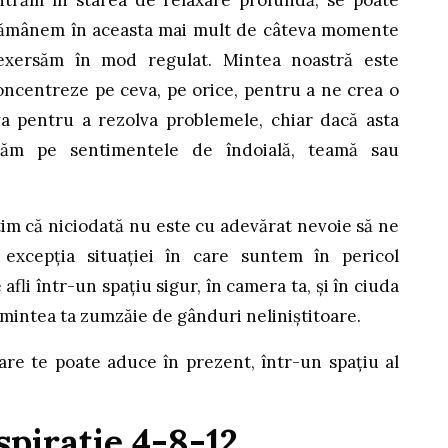
ntrăm în starea de relaxare profundă, se poate
ă rămânem în aceasta mai mult de câteva momente
xersăm în mod regulat. Mintea noastră este
oncentreze pe ceva, pe orice, pentru a ne crea o
va pentru a rezolva problemele, chiar dacă asta
ăm pe sentimentele de îndoială, teamă sau
știm că niciodată nu este cu adevărat nevoie să ne
 excepția situației în care suntem în pericol
afli într-un spațiu sigur, în camera ta, și în ciuda
, mintea ta zumzăie de gânduri neliniștitoare.
care te poate aduce în prezent, într-un spațiu al
spirație 4-8-12