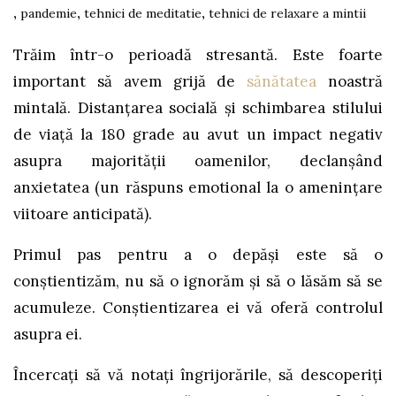
,
pandemie
,
tehnici de meditatie
,
tehnici de relaxare a mintii
Trăim într-o perioadă stresantă. Este foarte
important să avem grijă de
sănătatea
noastră
mintală. Distanțarea socială și schimbarea stilului
de viață la 180 grade au avut un impact negativ
asupra majorității oamenilor, declanșând
anxietatea (un răspuns emotional la o amenințare
viitoare anticipată).
Primul pas pentru a o depăși este să o
conștientizăm, nu să o ignorăm și să o lăsăm să se
acumuleze. Conștientizarea ei vă oferă controlul
asupra ei.
Încercați să vă notați îngrijorările, să descoperiți