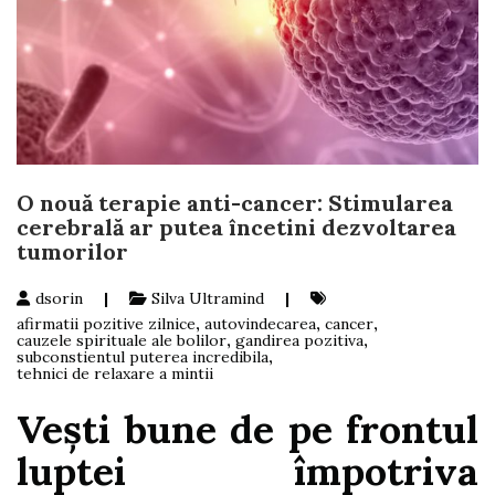
O nouă terapie anti-cancer: Stimularea
cerebrală ar putea încetini dezvoltarea
tumorilor
dsorin
|
Silva Ultramind
|
afirmatii pozitive zilnice
,
autovindecarea
,
cancer
,
cauzele spirituale ale bolilor
,
gandirea pozitiva
,
subconstientul puterea incredibila
,
tehnici de relaxare a mintii
Vești bune de pe frontul
luptei împotriva