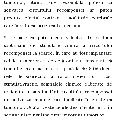
tumorilor, atunci pare rezonabilă ipoteza că
activarea circuitului recompensei ar putea
produce efectul contrar – modificări cerebrale
care încetinesc progresul cancerului.
Și se pare că ipoteza este valabilă. După două
săptămâni de stimulare zilnică a circuitului
recompensei la șoareci în care au fost implantate
celule canceroase, cercetătorii au constatat că
tumorile erau mai mici cu până la 40-50% decât
cele ale șoarecilor al căror creier nu a fost
stimulat.Practic, semnalele chimice eliberate de
creier în urma stimulării circuitului recompensei
dezactivează celulele care implicate în creșterea
tumorilor. Odată aceste celule dezactivate, intră în
acțiune răspunsul imunitar împotriva tumorilor.