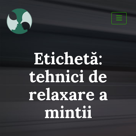
Skip
to
content
Etichetă:
tehnici de
relaxare a
mintii